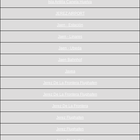
Isla Antilla Canela Huelva
JEREZ AIRPORT
Jaen - Estación
Jaen - Linares
Jaen - Ubeda
Jaen Bahnhof
Javea
Jerez De La Frontera Flughafen
Jerez De La Frontera Flughafen
Jerez De La Frontera
Jerez Flughafen
Jerez Flughafen