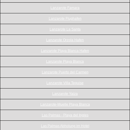
Lanzarote Famara
Lanzarote Flughafen
Lanzarote La Santa
Lanzarote Orzola Hafen
Lanzarote Playa Blanca Hafen
Lanzarote Playa Blanca
Lanzarote Puerto del Carmen
Lanzarote Villa Teguise
Lanzarote Yaiza
Lanzarote-Muelle Playa Blanca
Las Palmas - Playa del Ingles
Las Palmas Abholung im Hotel