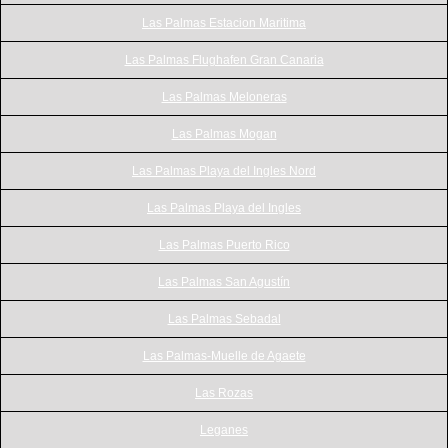
Las Palmas Estacion Maritima
Las Palmas Flughafen Gran Canaria
Las Palmas Meloneras
Las Palmas Mogan
Las Palmas Playa del Ingles Nord
Las Palmas Playa del Ingles
Las Palmas Puerto Rico
Las Palmas San Agustín
Las Palmas Sebadal
Las Palmas-Muelle de Agaete
Las Rozas
Leganes