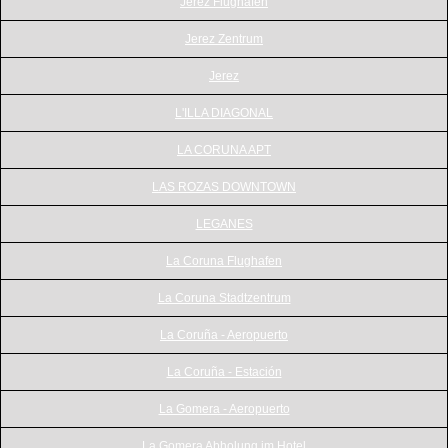
Jerez Flughafen
Jerez Zentrum
Jerez
L'ILLA DIAGONAL
LA CORUNA APT
LAS ROZAS DOWNTOWN
LEGANES
La Coruna Flughafen
La Coruna Stadtzentrum
La Coruña - Aeropuerto
La Coruña - Estación
La Gomera - Aeropuerto
La Gomera Abholung im Hotel