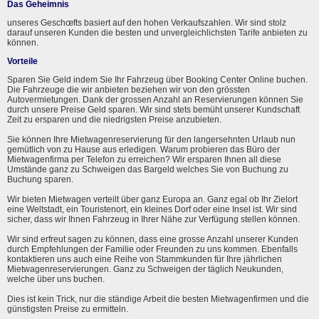
Das Geheimnis
unseres Geschœfts basiert auf den hohen Verkaufszahlen. Wir sind stolz
darauf unseren Kunden die besten und unvergleichlichsten Tarife anbieten zu
können.
Vorteile
Sparen Sie Geld indem Sie Ihr Fahrzeug über Booking Center Online buchen.
Die Fahrzeuge die wir anbieten beziehen wir von den grössten
Autovermietungen. Dank der grossen Anzahl an Reservierungen können Sie
durch unsere Preise Geld sparen. Wir sind stets bemüht unserer Kundschaft
Zeit zu ersparen und die niedrigsten Preise anzubieten.
Sie können Ihre Mietwagenreservierung für den langersehnten Urlaub nun
gemütlich von zu Hause aus erledigen. Warum probieren das Büro der
Mietwagenfirma per Telefon zu erreichen? Wir ersparen Ihnen all diese
Umstände ganz zu Schweigen das Bargeld welches Sie von Buchung zu
Buchung sparen.
Wir bieten Mietwagen verteilt über ganz Europa an. Ganz egal ob Ihr Zielort
eine Weltstadt, ein Touristenort, ein kleines Dorf oder eine Insel ist. Wir sind
sicher, dass wir Ihnen Fahrzeug in Ihrer Nähe zur Verfügung stellen können.
Wir sind erfreut sagen zu können, dass eine grosse Anzahl unserer Kunden
durch Empfehlungen der Familie oder Freunden zu uns kommen. Ebenfalls
kontaktieren uns auch eine Reihe von Stammkunden für Ihre jährlichen
Mietwagenreservierungen. Ganz zu Schweigen der täglich Neukunden,
welche über uns buchen.
Dies ist kein Trick, nur die ständige Arbeit die besten Mietwagenfirmen und die
günstigsten Preise zu ermitteln.