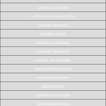
La Palma Los Cancajos
La Rioja - Logroño - Estación Tren
Lanzarote - Aeropuerto
Lanzarote - Arrecife
Lanzarote - Costa Teguise
Lanzarote - Playa Blanca
Lanzarote - Pto.del Carmen
Lanzarote Abholung im Hotel
Lanzarote Arrecife Hafen
Lanzarote Arrecife
Lanzarote Charco del Palo
Lanzarote Costa Teguise