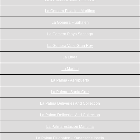
La Gomera Estacion Maritima
La Gomera Flughafen
La Gomera Playa Santiago
La Gomera Valle Gran Rey
La Linea
La Marina
La Palma - Aeropuerto
La Palma - Santa Cruz
La Palma Deliveries And Collection
La Palma Deliveries And Collection
La Palma Estacion Maritima
La Palma Flughafen - Kanarische Inseln