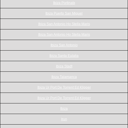
Ibiza Portinatx
Ibiza Puerto San Miguel
Ibiza San Antonio Ho Stella Maris
Ibiza San Antonio Ho Stella Maris
Ibiza San Antonio
Ibiza Santa Eulalia
Ibiza Stadt
Ibiza Talamanca
Ibiza Ur Port De Torrent Ed Klipper
Ibiza Ur Port De Torrent Ed Klipper
Ibiza
Irun