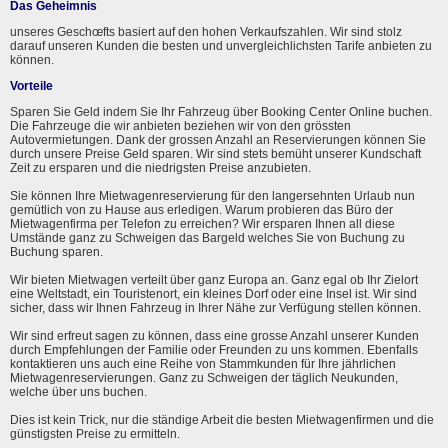
Das Geheimnis
unseres Geschœfts basiert auf den hohen Verkaufszahlen. Wir sind stolz
darauf unseren Kunden die besten und unvergleichlichsten Tarife anbieten zu
können.
Vorteile
Sparen Sie Geld indem Sie Ihr Fahrzeug über Booking Center Online buchen.
Die Fahrzeuge die wir anbieten beziehen wir von den grössten
Autovermietungen. Dank der grossen Anzahl an Reservierungen können Sie
durch unsere Preise Geld sparen. Wir sind stets bemüht unserer Kundschaft
Zeit zu ersparen und die niedrigsten Preise anzubieten.
Sie können Ihre Mietwagenreservierung für den langersehnten Urlaub nun
gemütlich von zu Hause aus erledigen. Warum probieren das Büro der
Mietwagenfirma per Telefon zu erreichen? Wir ersparen Ihnen all diese
Umstände ganz zu Schweigen das Bargeld welches Sie von Buchung zu
Buchung sparen.
Wir bieten Mietwagen verteilt über ganz Europa an. Ganz egal ob Ihr Zielort
eine Weltstadt, ein Touristenort, ein kleines Dorf oder eine Insel ist. Wir sind
sicher, dass wir Ihnen Fahrzeug in Ihrer Nähe zur Verfügung stellen können.
Wir sind erfreut sagen zu können, dass eine grosse Anzahl unserer Kunden
durch Empfehlungen der Familie oder Freunden zu uns kommen. Ebenfalls
kontaktieren uns auch eine Reihe von Stammkunden für Ihre jährlichen
Mietwagenreservierungen. Ganz zu Schweigen der täglich Neukunden,
welche über uns buchen.
Dies ist kein Trick, nur die ständige Arbeit die besten Mietwagenfirmen und die
günstigsten Preise zu ermitteln.