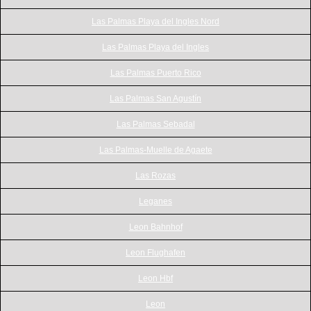
Las Palmas Playa del Ingles Nord
Las Palmas Playa del Ingles
Las Palmas Puerto Rico
Las Palmas San Agustín
Las Palmas Sebadal
Las Palmas-Muelle de Agaete
Las Rozas
Leganes
Leon Bahnhof
Leon Flughafen
Leon Hbf
Leon