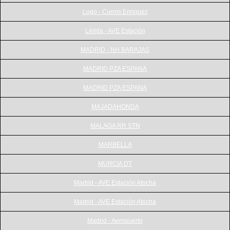
Lugo - Curros Enriquez
Lérida - AVE Estación
MADRID - NH BARAJAS
MADRID PZA ESPANA
MADRID PZA ESPANA
MAJADAHONDA
MALAGA RR STN
MARBELLA
MURCIA DT
Madrid - AVE Estación Atocha
Madrid - AVE Estación Atocha
Madrid - Aeropuerto