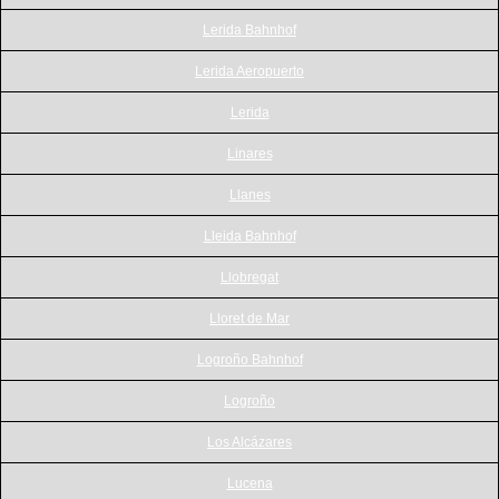
Lerida Bahnhof
Lerida Aeropuerto
Lerida
Linares
Llanes
Lleida Bahnhof
Llobregat
Lloret de Mar
Logroño Bahnhof
Logroño
Los Alcázares
Lucena