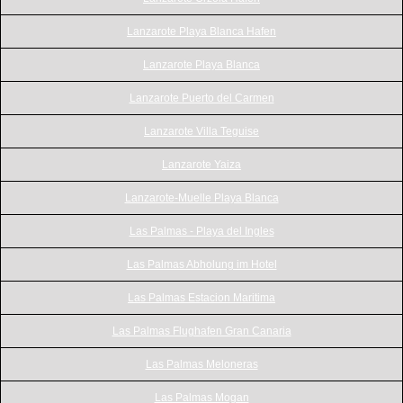
Lanzarote Playa Blanca Hafen
Lanzarote Playa Blanca
Lanzarote Puerto del Carmen
Lanzarote Villa Teguise
Lanzarote Yaiza
Lanzarote-Muelle Playa Blanca
Las Palmas - Playa del Ingles
Las Palmas Abholung im Hotel
Las Palmas Estacion Maritima
Las Palmas Flughafen Gran Canaria
Las Palmas Meloneras
Las Palmas Mogan