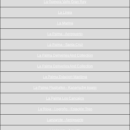
La Gomera Valle Gran Rey
La Linea
La Marina
La Palma - Aeropuerto
La Palma - Santa Cruz
La Palma Deliveries And Collection
La Palma Deliveries And Collection
La Palma Estacion Maritima
La Palma Flughafen - Kanarische Inseln
La Palma Los Cancajos
La Rioja - Logroño - Estación Tren
Lanzarote - Aeropuerto