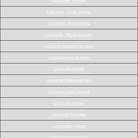
Lanzarote - Arrecife
Lanzarote - Costa Teguise
Lanzarote - Playa Blanca
Lanzarote - Pto.del Carmen
Lanzarote Abholung im Hotel
Lanzarote Arrecife Hafen
Lanzarote Arrecife
Lanzarote Charco del Palo
Lanzarote Costa Teguise
Lanzarote Famara
Lanzarote Flughafen
Lanzarote La Santa
Lanzarote Orzola Hafen