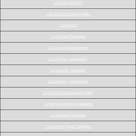
LA CORUNA APT
LAS ROZAS DOWNTOWN
LEGANES
La Coruna Flughafen
La Coruna Stadtzentrum
La Coruña - Aeropuerto
La Coruña - Estación
La Gomera - Aeropuerto
La Gomera Abholung im Hotel
La Gomera Estacion Maritima
La Gomera Flughafen
La Gomera Playa Santiago