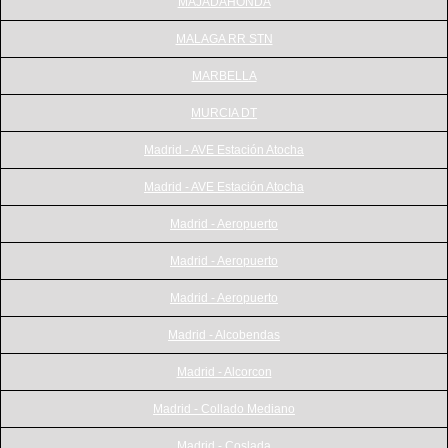
MAJADAHONDA
MALAGA RR STN
MARBELLA
MURCIA DT
Madrid - AVE Estación Atocha
Madrid - AVE Estación Atocha
Madrid - Aeropuerto
Madrid - Aeropuerto
Madrid - Aeropuerto
Madrid - Alcobendas
Madrid - Alcorcon
Madrid - Collado Mediano
Madrid - Coslada