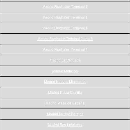
Madrid Flughafen Terminal 1
Madrid Flughafen Terminal 1
Madrid Flughafen Terminal 1
Madrid Flughafen Terminal 2 und 3
Madrid Flughafen Terminal 4
Madrid La Vaguada
Madrid Moncloa
Madrid Nuevos Ministerios
Madrid Plaza Castilla
Madrid Plaza de España
Madrid Pueblo Barajas
Madrid San Leonardo