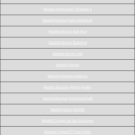
Madrid Aeropuerto Terminal 4
Madrid Atocha (nahe Bahnhof)
Madrid Atocha Bahnhof
Madrid Atocha Bahnhof
Madrid Atocha Hbf
Madrid Atocha
Madrid Avenida América
Madrid Barajas (Hilton Hotel)
Madrid Barajas Nachbarschaft
Madrid Bravo Murillo
Madrid Campo de las Naciones
Madrid Centro/T3 Tirol Hotel