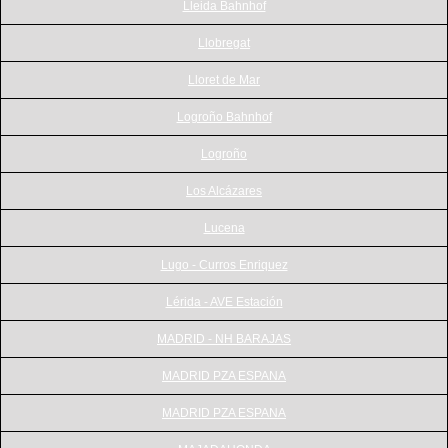
Lleida Bahnhof
Llobregat
Lloret de Mar
Logroño Bahnhof
Logroño
Los Alcázares
Lucena
Lugo - Curros Enriquez
Lérida - AVE Estación
MADRID - NH BARAJAS
MADRID PZA ESPANA
MADRID PZA ESPANA