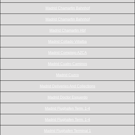
Madrid Chamartin Bahnhof
Madrid Chamartin Bahnhof
Madrid Chamartin Hbf
Madrid Collado Villalba
Madrid Complejo AZCA
Madrid Cuatro Caminos
Madrid Cuzco
Madrid Deliveries And Collections
Madrid Doctor Esquerdo
Madrid Flughafen Term. 1-4
Madrid Flughafen Term. 1-4
Madrid Flughafen Terminal 1