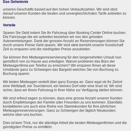
Das Geheimnis
unseres Geschœfts basiert auf den hohen Verkaufszahlen. Wir sind stolz
darauf unseren Kunden die besten und unvergleichlichsten Tarife anbieten zu
können.
Vorteile
Sparen Sie Geld indem Sie Ihr Fahrzeug über Booking Center Online buchen.
Die Fahrzeuge die wir anbieten beziehen wir von den grössten
Autovermietungen. Dank der grossen Anzahl an Reservierungen können Sie
durch unsere Preise Geld sparen. Wir sind stets bemüht unserer Kundschaft
Zeit zu ersparen und die niedrigsten Preise anzubieten.
Sie können Ihre Mietwagenreservierung für den langersehnten Urlaub nun
gemütlich von zu Hause aus erledigen. Warum probieren das Büro der
Mietwagenfirma per Telefon zu erreichen? Wir ersparen Ihnen all diese
Umstände ganz zu Schweigen das Bargeld welches Sie von Buchung zu
Buchung sparen.
Wir bieten Mietwagen verteilt über ganz Europa an. Ganz egal ob Ihr Zielort
eine Weltstadt, ein Touristenort, ein kleines Dorf oder eine Insel ist. Wir sind
sicher, dass wir Ihnen Fahrzeug in Ihrer Nähe zur Verfügung stellen können.
Wir sind erfreut sagen zu können, dass eine grosse Anzahl unserer Kunden
durch Empfehlungen der Familie oder Freunden zu uns kommen. Ebenfalls
kontaktieren uns auch eine Reihe von Stammkunden für Ihre jährlichen
Mietwagenreservierungen. Ganz zu Schweigen der täglich Neukunden,
welche über uns buchen.
Dies ist kein Trick, nur die ständige Arbeit die besten Mietwagenfirmen und die
günstigsten Preise zu ermitteln.