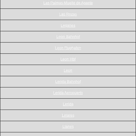
Las Palmas-Muelle de Agaete
Las Rozas
Leganes
Leon Bahnhof
Leon Flughafen
Leon Hbf
Leon
Lerida Bahnhof
Lerida Aeropuerto
Lerida
Linares
Llanes