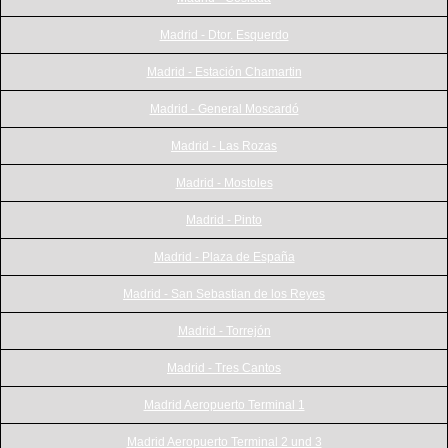
Madrid - Dtor. Esquerdo
Madrid - Estación Chamartin
Madrid - General Moscardó
Madrid - Las Rozas
Madrid - Mostoles
Madrid - Pinto
Madrid - Plaza de España
Madrid - San Sebastian de los Reyes
Madrid - Torrejón
Madrid - Tres Cantos
Madrid Aeropuerto Terminal 1
Madrid Aeropuerto Terminal 2 und 3