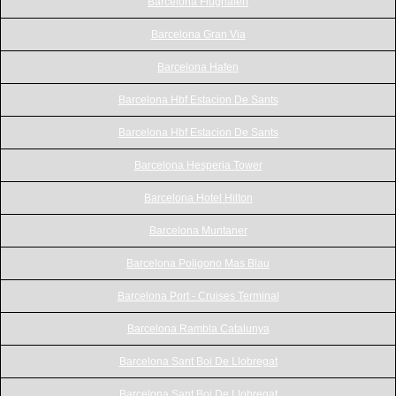
Barcelona Flughafen
Barcelona Gran Via
Barcelona Hafen
Barcelona Hbf Estacion De Sants
Barcelona Hbf Estacion De Sants
Barcelona Hesperia Tower
Barcelona Hotel Hilton
Barcelona Muntaner
Barcelona Poligono Mas Blau
Barcelona Port - Cruises Terminal
Barcelona Rambla Catalunya
Barcelona Sant Boi De Llobregat
Barcelona Sant Boi De Llobregat