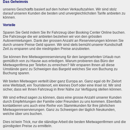
Das Geheimnis
unseres Geschœfts basiert auf den hohen Verkaufszahlen. Wir sind stolz
darauf unseren Kunden die besten und unvergleichlichsten Tarife anbieten zu
können.
Vorteile
Sparen Sie Geld indem Sie Ihr Fahrzeug über Booking Center Online buchen.
Die Fahrzeuge die wir anbieten beziehen wir von den grössten
Autovermietungen. Dank der grossen Anzahl an Reservierungen können Sie
durch unsere Preise Geld sparen. Wir sind stets bemüht unserer Kundschaft
Zeit zu ersparen und die niedrigsten Preise anzubieten.
Sie können Ihre Mietwagenreservierung für den langersehnten Urlaub nun
gemütlich von zu Hause aus erledigen. Warum probieren das Büro der
Mietwagenfirma per Telefon zu erreichen? Wir ersparen Ihnen all diese
Umstände ganz zu Schweigen das Bargeld welches Sie von Buchung zu
Buchung sparen.
Wir bieten Mietwagen verteilt über ganz Europa an. Ganz egal ob Ihr Zielort
eine Weltstadt, ein Touristenort, ein kleines Dorf oder eine Insel ist. Wir sind
sicher, dass wir Ihnen Fahrzeug in Ihrer Nähe zur Verfügung stellen können.
Wir sind erfreut sagen zu können, dass eine grosse Anzahl unserer Kunden
durch Empfehlungen der Familie oder Freunden zu uns kommen. Ebenfalls
kontaktieren uns auch eine Reihe von Stammkunden für Ihre jährlichen
Mietwagenreservierungen. Ganz zu Schweigen der täglich Neukunden,
welche über uns buchen.
Dies ist kein Trick, nur die ständige Arbeit die besten Mietwagenfirmen und die
günstigsten Preise zu ermitteln.