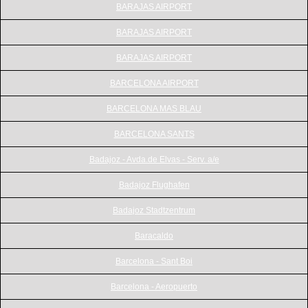
BARAJAS AIRPORT
BARAJAS AIRPORT
BARAJAS AIRPORT
BARCELONA AIRPORT
BARCELONA MAS BLAU
BARCELONA SANTS
Badajoz - Avda.de Elvas - Serv. a/e
Badajoz Flughafen
Badajoz Stadtzentrum
Baracaldo
Barcelona - Sant Boi
Barcelona - Aeropuerto