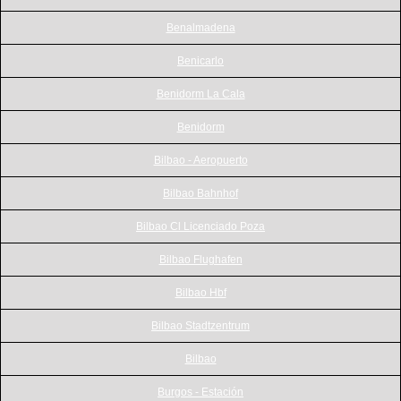
Benalmadena
Benicarlo
Benidorm La Cala
Benidorm
Bilbao - Aeropuerto
Bilbao Bahnhof
Bilbao Cl Licenciado Poza
Bilbao Flughafen
Bilbao Hbf
Bilbao Stadtzentrum
Bilbao
Burgos - Estación