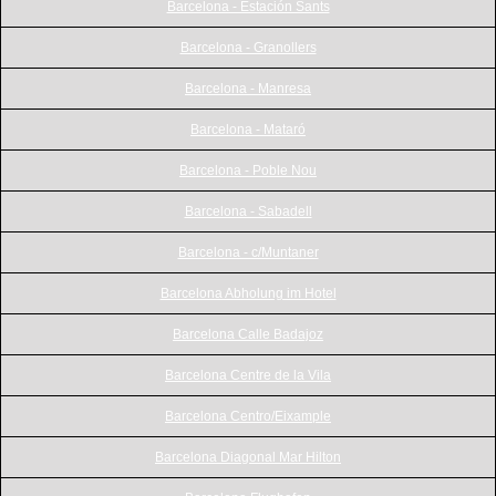
Barcelona - Estación Sants
Barcelona - Granollers
Barcelona - Manresa
Barcelona - Mataró
Barcelona - Poble Nou
Barcelona - Sabadell
Barcelona - c/Muntaner
Barcelona Abholung im Hotel
Barcelona Calle Badajoz
Barcelona Centre de la Vila
Barcelona Centro/Eixample
Barcelona Diagonal Mar Hilton