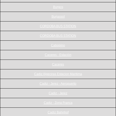
Burgos
Burjassot
CORDOBA BUS STATION
CORDOBA BUS STATION
Cabopino
Caceres - Estación
Caceres
Cadiz Algeciras Estacion Maritima
Cadiz - Jerez - Aeropuerto
Cadiz - Jerez
Cadiz - Zona Franca
Cadiz Bahnhof