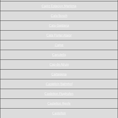
Cadiz Estacion Maritima
Cala Bosch
Cala Galdana
Cala Porter Alaior
Calpe
Canutells
Cap de Atruix
Cartagena
Castellon Bahnhof
Castellon Flughafen
Castellon Renfe
Castellon