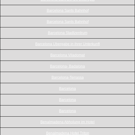
Barcelona Sants Bahnhof
Barcelona Sants Bahnhof
Barcelona Stadtzentrum
Barcelona Ubergabe in ihrer Unterkunft
Barcelona Viladomat
Barcelona- Badalona
Barcelona-Terrassa
Barcelona
Barcelona
Barcelona
Benalmadena Abholung im Hotel
Benalmadena Hotel Triton