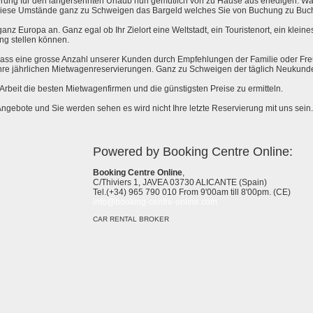
rung für den langersehnten Urlaub nun gemütlich von zu Hause aus erledigen. Wa
l diese Umstände ganz zu Schweigen das Bargeld welches Sie von Buchung zu Buc
anz Europa an. Ganz egal ob Ihr Zielort eine Weltstadt, ein Touristenort, ein kleines 
ng stellen können.
 dass eine grosse Anzahl unserer Kunden durch Empfehlungen der Familie oder Fr
hre jährlichen Mietwagenreservierungen. Ganz zu Schweigen der täglich Neukund
e Arbeit die besten Mietwagenfirmen und die günstigsten Preise zu ermitteln.
Angebote und Sie werden sehen es wird nicht Ihre letzte Reservierung mit uns sein.
Powered by Booking Centre Online:
Booking Centre Online
,
C/Thiviers 1, JAVEA 03730 ALICANTE (Spain)
Tel.(+34) 965 790 010 From 9'00am till 8'00pm. (CE)
info@booking-centre-online.com
CAR RENTAL BROKER