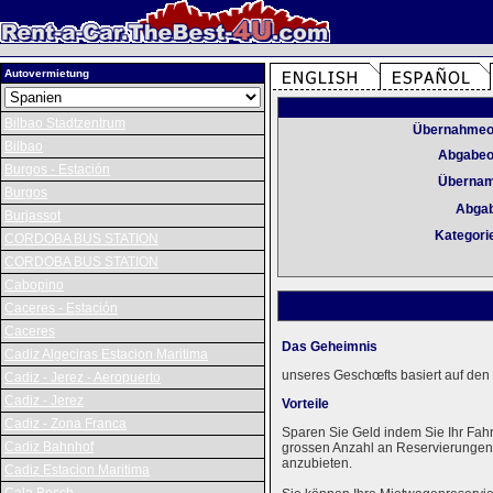
Autovermietung
Bilbao Stadtzentrum
Übernahmeo
Bilbao
Abgabeo
Burgos - Estación
Überna
Burgos
Abga
Burjassot
Kategori
CORDOBA BUS STATION
CORDOBA BUS STATION
Cabopino
Caceres - Estación
Caceres
Das Geheimnis
Cadiz Algeciras Estacion Maritima
unseres Geschœfts basiert auf den 
Cadiz - Jerez - Aeropuerto
Cadiz - Jerez
Vorteile
Cadiz - Zona Franca
Sparen Sie Geld indem Sie Ihr Fah
Cadiz Bahnhof
grossen Anzahl an Reservierungen k
anzubieten.
Cadiz Estacion Maritima