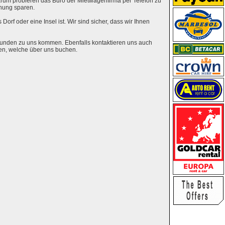
rum probieren das Büro der Mietwagenfirma per Telefon zu
hung sparen.
Dorf oder eine Insel ist. Wir sind sicher, dass wir Ihnen
eunden zu uns kommen. Ebenfalls kontaktieren uns auch
en, welche über uns buchen.