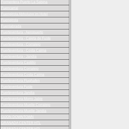
Formentera Puerto La Sabina
Fuencarral
Fuengirola Abholung im Hotel
Fuengirola
Fuenlabrada
Fuerteventura - Aeropuerto
Fuerteventura - Caleta de Fuste
Fuerteventura - Corralejo
Fuerteventura - Costa Calma
Fuerteventura - Jandia
Fuerteventura Castillo
Fuerteventura Corralejo
Fuerteventura Costa Calma
Fuerteventura Flughafen
Fuerteventura Fuste
Fuerteventura Jandia
Fuerteventura Morro Jable
Fuerteventura-Muelle Corralejo
Fuerteventura-Muelle Jandia
GIJON DOWNTOWN
GRANADA CENTER HTL