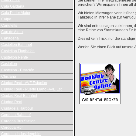
Cala Bosch
Sie können Ihre Mietwagenreservie
erreichen? Wir ersparen Ihnen al
Cala Galdana
Cala Porter Alaior
Wir bieten Mietwagen verteilt über g
Fahrzeug in Ihrer Nähe zur Verfügu
Calpe
Canutells
Wir sind erfreut sagen zu können,
eine Reihe von Stammkunden für I
Cap de Atruix
Cartagena
Dies ist kein Trick, nur die ständig
Castellon Bahnhof
Werfen Sie einen Blick auf unsere 
Castellon Flughafen
Castellon Renfe
Castellon
Castellón - Estación
Chiclana
Ciudad Real - AVE Estación
Ciudad Real - Puerto Llano -AVE Est
Ciudad Real Bahnhof
Ciudad Real
Ciudadela Harbour
Cordoba Bahnhof
Cordoba Bus Station
Cordoba Hbf
Cordoba Industriegebiet