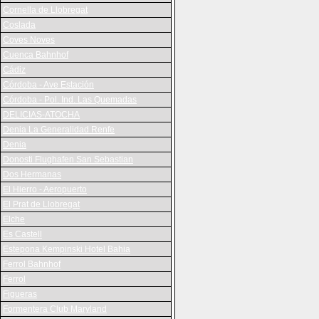
Cornella de Llobregat
Coslada
Coves Noves
Cuenca Bahnhof
Cádiz
Córdoba - Ave Estación
Córdoba - Pol. Ind. Las Quemadas
DELICIAS-ATOCHA
Denia La Generalidad Renfe
Denia
Donosti Flughafen San Sebastian
Dos Hermanas
El Hierro - Aeropuerto
El Prat de Llobregat
Elche
Es Castell
Estepona Kempinski Hotel Bahia
Ferrol Bahnhof
Ferrol
Figueras
Formentera Club Maryland