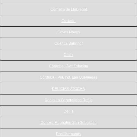
Cornella de Llobregat
Coslada
Coves Noves
Cuenca Bahnhof
Cádiz
Córdoba - Ave Estación
Córdoba - Pol. Ind. Las Quemadas
DELICIAS-ATOCHA
Denia La Generalidad Renfe
Denia
Donosti Flughafen San Sebastian
Dos Hermanas