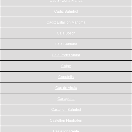
Cadiz - Zona Franca
Cadiz Bahnhof
Cadiz Estacion Maritima
Cala Bosch
Cala Galdana
Cala Porter Alaior
Calpe
Canutells
Cap de Atruix
Cartagena
Castellon Bahnhof
Castellon Flughafen
Castellon Renfe