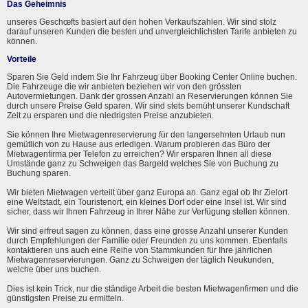
Das Geheimnis
unseres Geschœfts basiert auf den hohen Verkaufszahlen. Wir sind stolz
darauf unseren Kunden die besten und unvergleichlichsten Tarife anbieten zu
können.
Vorteile
Sparen Sie Geld indem Sie Ihr Fahrzeug über Booking Center Online buchen.
Die Fahrzeuge die wir anbieten beziehen wir von den grössten
Autovermietungen. Dank der grossen Anzahl an Reservierungen können Sie
durch unsere Preise Geld sparen. Wir sind stets bemüht unserer Kundschaft
Zeit zu ersparen und die niedrigsten Preise anzubieten.
Sie können Ihre Mietwagenreservierung für den langersehnten Urlaub nun
gemütlich von zu Hause aus erledigen. Warum probieren das Büro der
Mietwagenfirma per Telefon zu erreichen? Wir ersparen Ihnen all diese
Umstände ganz zu Schweigen das Bargeld welches Sie von Buchung zu
Buchung sparen.
Wir bieten Mietwagen verteilt über ganz Europa an. Ganz egal ob Ihr Zielort
eine Weltstadt, ein Touristenort, ein kleines Dorf oder eine Insel ist. Wir sind
sicher, dass wir Ihnen Fahrzeug in Ihrer Nähe zur Verfügung stellen können.
Wir sind erfreut sagen zu können, dass eine grosse Anzahl unserer Kunden
durch Empfehlungen der Familie oder Freunden zu uns kommen. Ebenfalls
kontaktieren uns auch eine Reihe von Stammkunden für Ihre jährlichen
Mietwagenreservierungen. Ganz zu Schweigen der täglich Neukunden,
welche über uns buchen.
Dies ist kein Trick, nur die ständige Arbeit die besten Mietwagenfirmen und die
günstigsten Preise zu ermitteln.