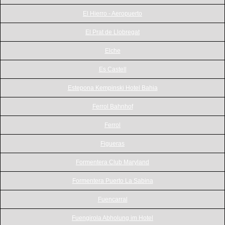
El Hierro - Aeropuerto
El Prat de Llobregat
Elche
Es Castell
Estepona Kempinski Hotel Bahia
Ferrol Bahnhof
Ferrol
Figueras
Formentera Club Maryland
Formentera Puerto La Sabina
Fuencarral
Fuengirola Abholung im Hotel