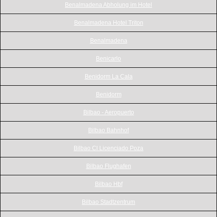
Benalmadena Abholung im Hotel
Benalmadena Hotel Triton
Benalmadena
Benicarlo
Benidorm La Cala
Benidorm
Bilbao - Aeropuerto
Bilbao Bahnhof
Bilbao Cl Licenciado Poza
Bilbao Flughafen
Bilbao Hbf
Bilbao Stadtzentrum