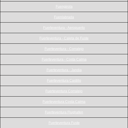
Fuengirola
Fuenlabrada
Fuerteventura - Aeropuerto
Fuerteventura - Caleta de Fuste
Fuerteventura - Corralejo
Fuerteventura - Costa Calma
Fuerteventura - Jandia
Fuerteventura Castillo
Fuerteventura Corralejo
Fuerteventura Costa Calma
Fuerteventura Flughafen
Fuerteventura Fuste