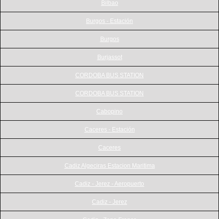
Bilbao
Burgos - Estación
Burgos
Burjassot
CORDOBA BUS STATION
CORDOBA BUS STATION
Cabopino
Caceres - Estación
Caceres
Cadiz Algeciras Estacion Maritima
Cadiz - Jerez - Aeropuerto
Cadiz - Jerez