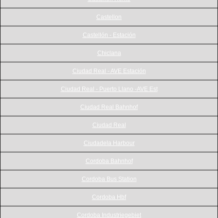
Castellon
Castellón - Estación
Chiclana
Ciudad Real - AVE Estación
Ciudad Real - Puerto Llano -AVE Est
Ciudad Real Bahnhof
Ciudad Real
Ciudadela Harbour
Cordoba Bahnhof
Cordoba Bus Station
Cordoba Hbf
Cordoba Industriegebiet