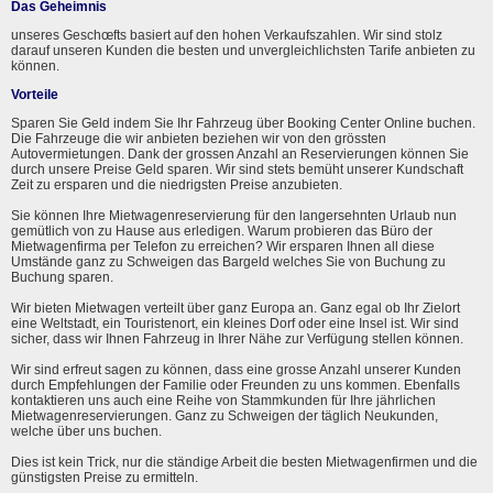
Das Geheimnis
unseres Geschœfts basiert auf den hohen Verkaufszahlen. Wir sind stolz
darauf unseren Kunden die besten und unvergleichlichsten Tarife anbieten zu
können.
Vorteile
Sparen Sie Geld indem Sie Ihr Fahrzeug über Booking Center Online buchen.
Die Fahrzeuge die wir anbieten beziehen wir von den grössten
Autovermietungen. Dank der grossen Anzahl an Reservierungen können Sie
durch unsere Preise Geld sparen. Wir sind stets bemüht unserer Kundschaft
Zeit zu ersparen und die niedrigsten Preise anzubieten.
Sie können Ihre Mietwagenreservierung für den langersehnten Urlaub nun
gemütlich von zu Hause aus erledigen. Warum probieren das Büro der
Mietwagenfirma per Telefon zu erreichen? Wir ersparen Ihnen all diese
Umstände ganz zu Schweigen das Bargeld welches Sie von Buchung zu
Buchung sparen.
Wir bieten Mietwagen verteilt über ganz Europa an. Ganz egal ob Ihr Zielort
eine Weltstadt, ein Touristenort, ein kleines Dorf oder eine Insel ist. Wir sind
sicher, dass wir Ihnen Fahrzeug in Ihrer Nähe zur Verfügung stellen können.
Wir sind erfreut sagen zu können, dass eine grosse Anzahl unserer Kunden
durch Empfehlungen der Familie oder Freunden zu uns kommen. Ebenfalls
kontaktieren uns auch eine Reihe von Stammkunden für Ihre jährlichen
Mietwagenreservierungen. Ganz zu Schweigen der täglich Neukunden,
welche über uns buchen.
Dies ist kein Trick, nur die ständige Arbeit die besten Mietwagenfirmen und die
günstigsten Preise zu ermitteln.