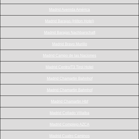
Madrid Avenida América
Madrid Barajas (Hilton Hotel)
Madrid Barajas Nachbarschaft
Madrid Bravo Murillo
Madrid Campo de las Naciones
Madrid Centro/T3 Tirol Hotel
Madrid Chamartin Bahnhof
Madrid Chamartin Bahnhof
Madrid Chamartin Hbf
Madrid Collado Villalba
Madrid Complejo AZCA
Madrid Cuatro Caminos