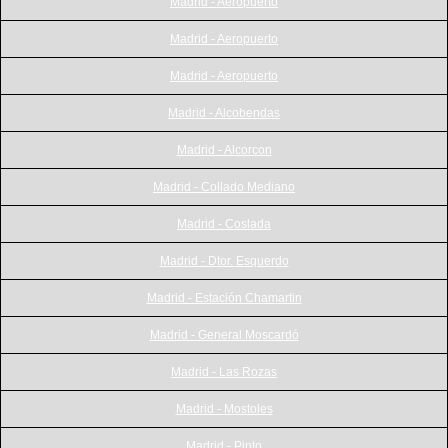
Madrid - Aeropuerto
Madrid - Aeropuerto
Madrid - Aeropuerto
Madrid - Alcobendas
Madrid - Alcorcon
Madrid - Collado Mediano
Madrid - Coslada
Madrid - Dtor. Esquerdo
Madrid - Estación Chamartin
Madrid - General Moscardó
Madrid - Las Rozas
Madrid - Mostoles
Madrid - Pinto