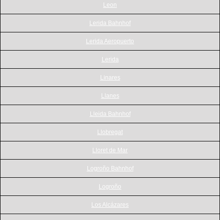
Leon
Lerida Bahnhof
Lerida Aeropuerto
Lerida
Linares
Llanes
Lleida Bahnhof
Llobregat
Lloret de Mar
Logroño Bahnhof
Logroño
Los Alcázares