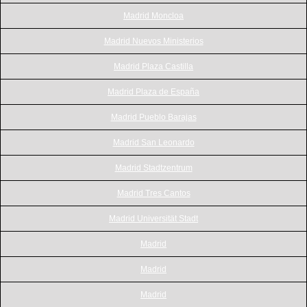
Madrid Moncloa
Madrid Nuevos Ministerios
Madrid Plaza Castilla
Madrid Plaza de España
Madrid Pueblo Barajas
Madrid San Leonardo
Madrid Stadtzentrum
Madrid Tres Cantos
Madrid Universität Stadt
Madrid
Madrid
Madrid