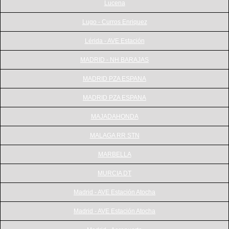
Lucena
Lugo - Curros Enriquez
Lérida - AVE Estación
MADRID - NH BARAJAS
MADRID PZA ESPANA
MADRID PZA ESPANA
MAJADAHONDA
MALAGA RR STN
MARBELLA
MURCIA DT
Madrid - AVE Estación Atocha
Madrid - AVE Estación Atocha