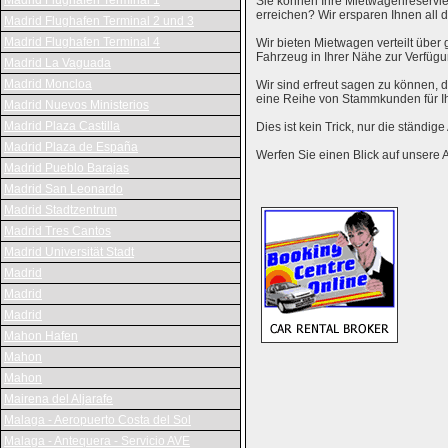
Madrid Flughafen Terminal 1
Sie können Ihre Mietwagenreservie
erreichen? Wir ersparen Ihnen al
Madrid Flughafen Terminal 2 und 3
Madrid Flughafen Terminal 4
Wir bieten Mietwagen verteilt über g
Fahrzeug in Ihrer Nähe zur Verfügu
Madrid La Vaguada
Madrid Moncloa
Wir sind erfreut sagen zu können,
eine Reihe von Stammkunden für I
Madrid Nuevos Ministerios
Madrid Plaza Castilla
Dies ist kein Trick, nur die ständig
Madrid Plaza de España
Werfen Sie einen Blick auf unsere 
Madrid Pueblo Barajas
Madrid San Leonardo
Madrid Stadtzentrum
Madrid Tres Cantos
Madrid Universität Stadt
Madrid
Madrid
Madrid
Mahon Hafen
Mahon
Mahon
Mairena del Aljarafe
Malaga - Aeropuerto Costa del Sol
Malaga - Antequera - Servicio AVE