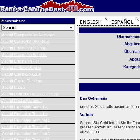
Autovermietung
Madrid Campo de las Naciones
Übernahmeo
Madrid Centro/T3 Tirol Hotel
Abgabeo
Madrid Chamartin Bahnhof
Überna
Madrid Chamartin Bahnhof
Abga
Madrid Chamartin Hbf
Kategori
Madrid Collado Villalba
Madrid Complejo AZCA
Madrid Cuatro Caminos
Madrid Cuzco
Madrid Deliveries And Collections
Das Geheimnis
Madrid Doctor Esquerdo
unseres Geschœfts basiert auf den 
Madrid Flughafen Term. 1-4
Madrid Flughafen Term. 1-4
Vorteile
Madrid Flughafen Terminal 1
Sparen Sie Geld indem Sie Ihr Fah
Madrid Flughafen Terminal 1
grossen Anzahl an Reservierungen k
anzubieten.
Madrid Flughafen Terminal 1