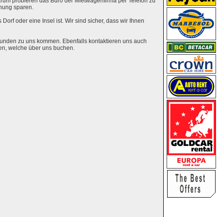
rum probieren das Büro der Mietwagenfirma per Telefon zu
hung sparen.
Dorf oder eine Insel ist. Wir sind sicher, dass wir Ihnen
eunden zu uns kommen. Ebenfalls kontaktieren uns auch
en, welche über uns buchen.