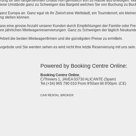
rung für den langersehnten Urlaub nun gemütlich von zu Hause aus erledigen. Wa
l diese Umstände ganz zu Schweigen das Bargeld welches Sie von Buchung zu Buc
anz Europa an. Ganz egal ob Ihr Zielort eine Weltstadt, ein Touristenort, ein kleines 
ng stellen können.
 dass eine grosse Anzahl unserer Kunden durch Empfehlungen der Familie oder Fr
hre jährlichen Mietwagenreservierungen. Ganz zu Schweigen der täglich Neukund
e Arbeit die besten Mietwagenfirmen und die günstigsten Preise zu ermitteln.
Angebote und Sie werden sehen es wird nicht Ihre letzte Reservierung mit uns sein.
Powered by Booking Centre Online:
Booking Centre Online
,
C/Thiviers 1, JAVEA 03730 ALICANTE (Spain)
Tel.(+34) 965 790 010 From 9'00am till 8'00pm. (CE)
info@booking-centre-online.com
CAR RENTAL BROKER