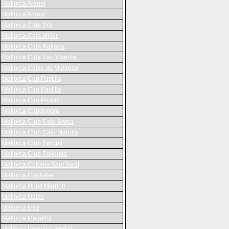
Mallorca Arenal
Mallorca Arenal
Mallorca Cala Dor
Mallorca Cala Millor
Mallorca Cala Ratjada
Mallorca Cala San Vicente
Mallorca Calas de Mallorca
Mallorca Can Pastilla
Mallorca Can Pastilla
Mallorca Can Picafort
Mallorca Capdepera
Mallorca Club Cala Barca
Mallorca Club Cala Mandia
Mallorca Club Europa
Mallorca Club Pollentia
Mallorca Colonia Sant Jordi
Mallorca Flughafen
Mallorca Hotel Marriott
Mallorca Illetas
Mallorca Inca
Mallorca Magalluf