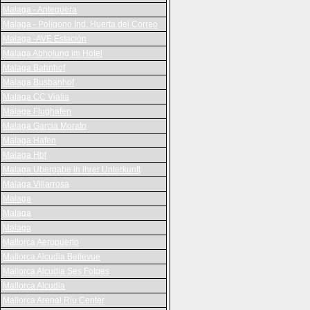
Malaga - Antequera
Malaga - Polígono Ind. Huerta del Correo
Malaga -AVE Estación
Malaga Abholung im Hotel
Malaga Bahnhof
Malaga Busbanhof
Malaga CC Vialia
Malaga Flughafen
Malaga Garcia Morato
Malaga Hafen
Malaga Hbf
Malaga Ubergabe in ihrer Unterkunft
Malaga Villarrosa
Malaga
Malaga
Malaga
Mallorca Aeropuerto
Mallorca Alcudia Bellevue
Mallorca Alcudia Ses Fotges
Mallorca Alcudia
Mallorca Arenal Riu Center