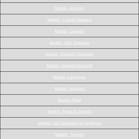
Madrid - Alcorcon
Madrid - Collado Mediano
Madrid - Coslada
Madrid - Dtor. Esquerdo
Madrid - Estación Chamartin
Madrid - General Moscardó
Madrid - Las Rozas
Madrid - Mostoles
Madrid - Pinto
Madrid - Plaza de España
Madrid - San Sebastian de los Reyes
Madrid - Torrejón