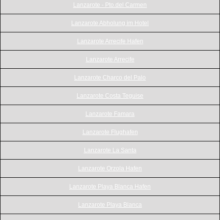
Lanzarote - Pto.del Carmen
Lanzarote Abholung im Hotel
Lanzarote Arrecife Hafen
Lanzarote Arrecife
Lanzarote Charco del Palo
Lanzarote Costa Teguise
Lanzarote Famara
Lanzarote Flughafen
Lanzarote La Santa
Lanzarote Orzola Hafen
Lanzarote Playa Blanca Hafen
Lanzarote Playa Blanca