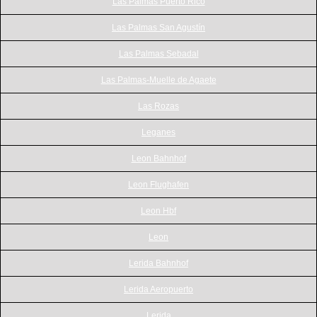
Las Palmas Puerto Rico
Las Palmas San Agustín
Las Palmas Sebadal
Las Palmas-Muelle de Agaete
Las Rozas
Leganes
Leon Bahnhof
Leon Flughafen
Leon Hbf
Leon
Lerida Bahnhof
Lerida Aeropuerto
Lerida