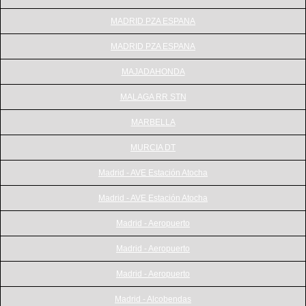
MADRID PZA ESPANA
MADRID PZA ESPANA
MAJADAHONDA
MALAGA RR STN
MARBELLA
MURCIA DT
Madrid - AVE Estación Atocha
Madrid - AVE Estación Atocha
Madrid - Aeropuerto
Madrid - Aeropuerto
Madrid - Aeropuerto
Madrid - Alcobendas