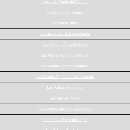
Lanzarote Puerto del Carmen
Lanzarote Villa Teguise
Lanzarote Yaiza
Lanzarote-Muelle Playa Blanca
Las Palmas - Playa del Ingles
Las Palmas Abholung im Hotel
Las Palmas Estacion Maritima
Las Palmas Flughafen Gran Canaria
Las Palmas Meloneras
Las Palmas Mogan
Las Palmas Playa del Ingles Nord
Las Palmas Playa del Ingles