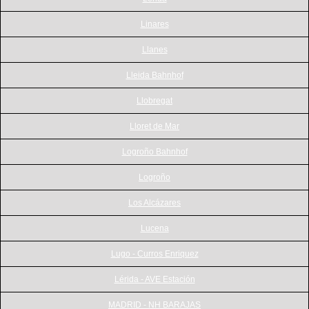
Linares
Llanes
Lleida Bahnhof
Llobregat
Lloret de Mar
Logroño Bahnhof
Logroño
Los Alcázares
Lucena
Lugo - Curros Enriquez
Lérida - AVE Estación
MADRID - NH BARAJAS