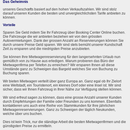
Das Geheimnis
unseres Geschœfts basiert auf den hohen Verkaufszahlen. Wir sind stolz
darauf unseren Kunden die besten und unvergleichlichsten Tarife anbieten zu
können.
Vorteile
Sparen Sie Geld indem Sie Ihr Fahrzeug über Booking Center Online buchen.
Die Fahrzeuge die wir anbieten beziehen wir von den grössten
Autovermietungen. Dank der grossen Anzahl an Reservierungen können Sie
durch unsere Preise Geld sparen. Wir sind stets bemüht unserer Kundschaft
Zeit zu ersparen und die niedrigsten Preise anzubieten.
Sie können Ihre Mietwagenreservierung für den langersehnten Urlaub nun
gemütlich von zu Hause aus erledigen. Warum probieren das Büro der
Mietwagenfirma per Telefon zu erreichen? Wir ersparen Ihnen all diese
Umstände ganz zu Schweigen das Bargeld welches Sie von Buchung zu
Buchung sparen.
Wir bieten Mietwagen verteilt über ganz Europa an. Ganz egal ob Ihr Zielort
eine Weltstadt, ein Touristenort, ein kleines Dorf oder eine Insel ist. Wir sind
sicher, dass wir Ihnen Fahrzeug in Ihrer Nähe zur Verfügung stellen können.
Wir sind erfreut sagen zu können, dass eine grosse Anzahl unserer Kunden
durch Empfehlungen der Familie oder Freunden zu uns kommen. Ebenfalls
kontaktieren uns auch eine Reihe von Stammkunden für Ihre jährlichen
Mietwagenreservierungen. Ganz zu Schweigen der täglich Neukunden,
welche über uns buchen.
Dies ist kein Trick, nur die ständige Arbeit die besten Mietwagenfirmen und die
günstigsten Preise zu ermitteln.