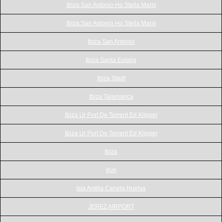
Ibiza San Antonio Ho Stella Maris
Ibiza San Antonio Ho Stella Maris
Ibiza San Antonio
Ibiza Santa Eulalia
Ibiza Stadt
Ibiza Talamanca
Ibiza Ur Port De Torrent Ed Klipper
Ibiza Ur Port De Torrent Ed Klipper
Ibiza
Irun
Isla Antilla Canela Huelva
JEREZ AIRPORT