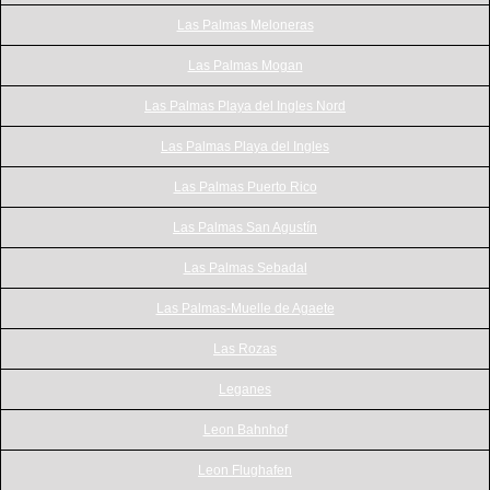
Las Palmas Meloneras
Las Palmas Mogan
Las Palmas Playa del Ingles Nord
Las Palmas Playa del Ingles
Las Palmas Puerto Rico
Las Palmas San Agustín
Las Palmas Sebadal
Las Palmas-Muelle de Agaete
Las Rozas
Leganes
Leon Bahnhof
Leon Flughafen