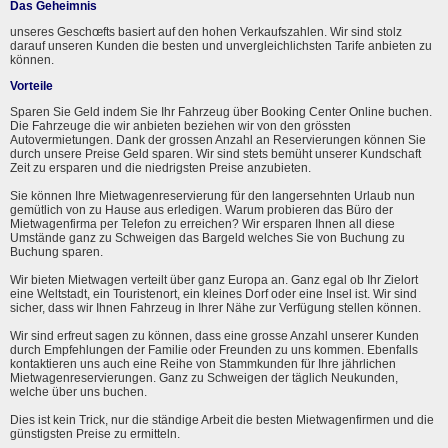
Das Geheimnis
unseres Geschœfts basiert auf den hohen Verkaufszahlen. Wir sind stolz
darauf unseren Kunden die besten und unvergleichlichsten Tarife anbieten zu
können.
Vorteile
Sparen Sie Geld indem Sie Ihr Fahrzeug über Booking Center Online buchen.
Die Fahrzeuge die wir anbieten beziehen wir von den grössten
Autovermietungen. Dank der grossen Anzahl an Reservierungen können Sie
durch unsere Preise Geld sparen. Wir sind stets bemüht unserer Kundschaft
Zeit zu ersparen und die niedrigsten Preise anzubieten.
Sie können Ihre Mietwagenreservierung für den langersehnten Urlaub nun
gemütlich von zu Hause aus erledigen. Warum probieren das Büro der
Mietwagenfirma per Telefon zu erreichen? Wir ersparen Ihnen all diese
Umstände ganz zu Schweigen das Bargeld welches Sie von Buchung zu
Buchung sparen.
Wir bieten Mietwagen verteilt über ganz Europa an. Ganz egal ob Ihr Zielort
eine Weltstadt, ein Touristenort, ein kleines Dorf oder eine Insel ist. Wir sind
sicher, dass wir Ihnen Fahrzeug in Ihrer Nähe zur Verfügung stellen können.
Wir sind erfreut sagen zu können, dass eine grosse Anzahl unserer Kunden
durch Empfehlungen der Familie oder Freunden zu uns kommen. Ebenfalls
kontaktieren uns auch eine Reihe von Stammkunden für Ihre jährlichen
Mietwagenreservierungen. Ganz zu Schweigen der täglich Neukunden,
welche über uns buchen.
Dies ist kein Trick, nur die ständige Arbeit die besten Mietwagenfirmen und die
günstigsten Preise zu ermitteln.