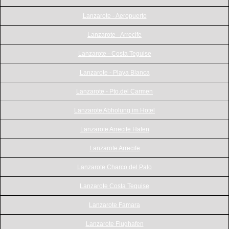
Lanzarote - Aeropuerto
Lanzarote - Arrecife
Lanzarote - Costa Teguise
Lanzarote - Playa Blanca
Lanzarote - Pto.del Carmen
Lanzarote Abholung im Hotel
Lanzarote Arrecife Hafen
Lanzarote Arrecife
Lanzarote Charco del Palo
Lanzarote Costa Teguise
Lanzarote Famara
Lanzarote Flughafen