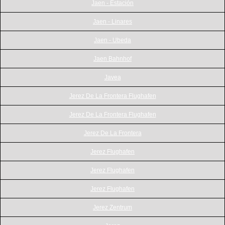
Jaen - Estación
Jaen - Linares
Jaen - Ubeda
Jaen Bahnhof
Javea
Jerez De La Frontera Flughafen
Jerez De La Frontera Flughafen
Jerez De La Frontera
Jerez Flughafen
Jerez Flughafen
Jerez Flughafen
Jerez Zentrum