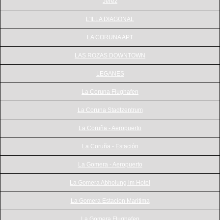
Jerez
L'ILLA DIAGONAL
LA CORUNA APT
LAS ROZAS DOWNTOWN
LEGANES
La Coruna Flughafen
La Coruna Stadtzentrum
La Coruña - Aeropuerto
La Coruña - Estación
La Gomera - Aeropuerto
La Gomera Abholung im Hotel
La Gomera Estacion Maritima
La Gomera Flughafen