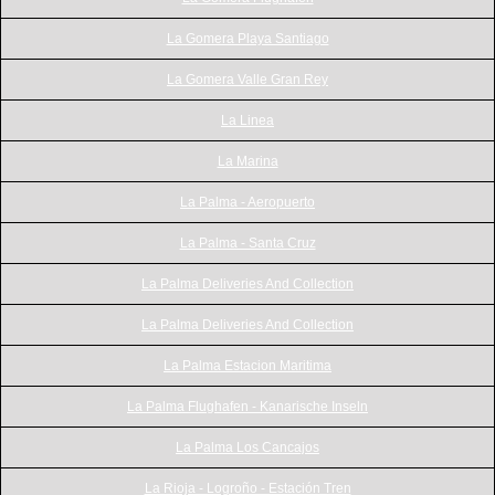
La Gomera Playa Santiago
La Gomera Valle Gran Rey
La Linea
La Marina
La Palma - Aeropuerto
La Palma - Santa Cruz
La Palma Deliveries And Collection
La Palma Deliveries And Collection
La Palma Estacion Maritima
La Palma Flughafen - Kanarische Inseln
La Palma Los Cancajos
La Rioja - Logroño - Estación Tren