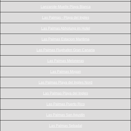
Lanzarote-Muelle Playa Blanca
Las Palmas - Playa del Ingles
Las Palmas Abholung im Hotel
Las Palmas Estacion Maritima
Las Palmas Flughafen Gran Canaria
Las Palmas Meloneras
Las Palmas Mogan
Las Palmas Playa del Ingles Nord
Las Palmas Playa del Ingles
Las Palmas Puerto Rico
Las Palmas San Agustín
Las Palmas Sebadal