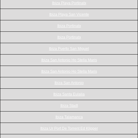
Ibiza Playa Portinatx
Ibiza Playa San Vicente
Ibiza Portinatx
Ibiza Portinatx
Ibiza Puerto San Miguel
Ibiza San Antonio Ho Stella Maris
Ibiza San Antonio Ho Stella Maris
Ibiza San Antonio
Ibiza Santa Eulalia
Ibiza Stadt
Ibiza Talamanca
Ibiza Ur Port De Torrent Ed Klipper