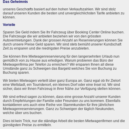
Das Geheimnis
unseres Geschœfts basiert auf den hohen Verkaufszahlen. Wir sind stolz
darauf unseren Kunden die besten und unvergleichlichsten Tarife anbieten zu
können.
Vorteile
Sparen Sie Geld indem Sie Ihr Fahrzeug über Booking Center Online buchen.
Die Fahrzeuge die wir anbieten beziehen wir von den grössten
Autovermietungen. Dank der grossen Anzahl an Reservierungen können Sie
durch unsere Preise Geld sparen. Wir sind stets bemüht unserer Kundschaft
Zeit zu ersparen und die niedrigsten Preise anzubieten.
Sie können Ihre Mietwagenreservierung für den langersehnten Urlaub nun
gemütlich von zu Hause aus erledigen. Warum probieren das Büro der
Mietwagenfirma per Telefon zu erreichen? Wir ersparen Ihnen all diese
Umstände ganz zu Schweigen das Bargeld welches Sie von Buchung zu
Buchung sparen.
Wir bieten Mietwagen verteilt über ganz Europa an. Ganz egal ob Ihr Zielort
eine Weltstadt, ein Touristenort, ein kleines Dorf oder eine Insel ist. Wir sind
sicher, dass wir Ihnen Fahrzeug in Ihrer Nähe zur Verfügung stellen können.
Wir sind erfreut sagen zu können, dass eine grosse Anzahl unserer Kunden
durch Empfehlungen der Familie oder Freunden zu uns kommen. Ebenfalls
kontaktieren uns auch eine Reihe von Stammkunden für Ihre jährlichen
Mietwagenreservierungen. Ganz zu Schweigen der täglich Neukunden,
welche über uns buchen.
Dies ist kein Trick, nur die ständige Arbeit die besten Mietwagenfirmen und die
günstigsten Preise zu ermitteln.