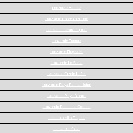
Lanzarote Arrecife
Lanzarote Charco del Palo
Lanzarote Costa Teguise
Lanzarote Famara
Lanzarote Flughafen
Lanzarote La Santa
Lanzarote Orzola Hafen
Lanzarote Playa Blanca Hafen
Lanzarote Playa Blanca
Lanzarote Puerto del Carmen
Lanzarote Villa Teguise
Lanzarote Yaiza