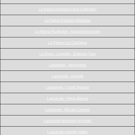
La Palma Deliveries And Collection
La Palma Estacion Maritima
La Palma Flughafen - Kanarische Inseln
La Palma Los Cancajos
La Rioja - Logroño - Estación Tren
Lanzarote - Aeropuerto
Lanzarote - Arrecife
Lanzarote - Costa Teguise
Lanzarote - Playa Blanca
Lanzarote - Pto.del Carmen
Lanzarote Abholung im Hotel
Lanzarote Arrecife Hafen