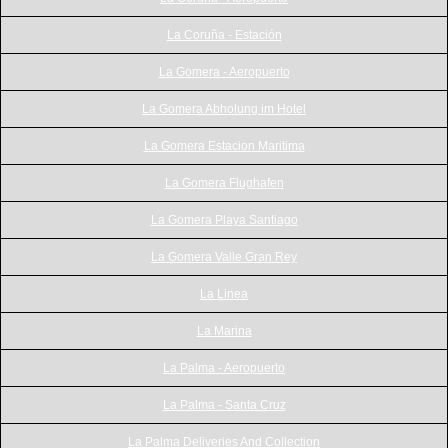
La Coruña - Estación
La Gomera - Aeropuerto
La Gomera Abholung im Hotel
La Gomera Estacion Maritima
La Gomera Flughafen
La Gomera Playa Santiago
La Gomera Valle Gran Rey
La Linea
La Marina
La Palma - Aeropuerto
La Palma - Santa Cruz
La Palma Deliveries And Collection