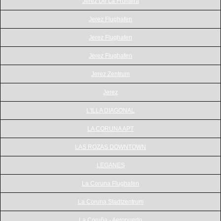
Jerez De La Frontera
Jerez Flughafen
Jerez Flughafen
Jerez Flughafen
Jerez Zentrum
Jerez
L'ILLA DIAGONAL
LA CORUNA APT
LAS ROZAS DOWNTOWN
LEGANES
La Coruna Flughafen
La Coruna Stadtzentrum
La Coruña - Aeropuerto