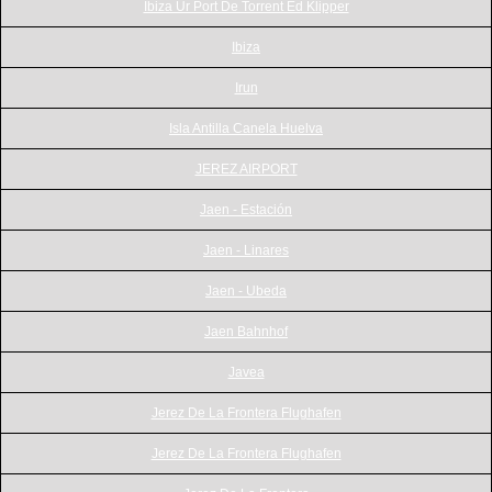
Ibiza Ur Port De Torrent Ed Klipper
Ibiza
Irun
Isla Antilla Canela Huelva
JEREZ AIRPORT
Jaen - Estación
Jaen - Linares
Jaen - Ubeda
Jaen Bahnhof
Javea
Jerez De La Frontera Flughafen
Jerez De La Frontera Flughafen