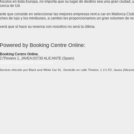
ículos en toda Europa, no importa que su lugar de destino sea una gran ciudad, un 
cerca de Ud.
tante que consiste en seleccionar las mejores empresas rent a car en Mallorca Clu
ches de lujo y los minibuses, a cambio les proporcionamos un gran volumen de rese
erá que si hace su reserva con nosotros no será la última.
Powered by Booking Centre Online:
Booking Centre Online
,
C/Thiviers 1, JAVEA 03730 ALICANTE (Spain)
info@booking-centre-online.com
Servicio ofrecido por Black and White Car SL. Domicilio en calle Thiviers, 1 1¼ P2, Javea (Alica