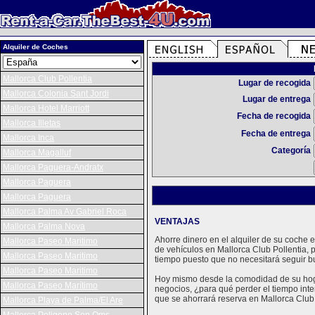
Alquiler de Coches
Mallorca Club Pollentia
Lugar de recogida
Mallorca Colonia Sant Jordi
Lugar de entrega
Mallorca Hotel Marriott
Fecha de recogida
Mallorca Illetas
Fecha de entrega
Mallorca Inca
Categoría
Mallorca Magalluf
Mallorca Paguera-Andratx
Mallorca Paguera
Mallorca Paguera
Mallorca Palma Av Gabriel Roca
VENTAJAS
Mallorca Palma Nova
Ahorre dinero en el alquiler de su coche
Mallorca Paseo Maritimo
de vehículos en Mallorca Club Pollentia,
Mallorca Paseo Maritimo
tiempo puesto que no necesitará seguir b
Mallorca Paseo Maritimo
Hoy mismo desde la comodidad de su hogar
Mallorca Paseo Marítimo
negocios, ¿para qué perder el tiempo inte
que se ahorrará reserva en Mallorca Club 
Mallorca Playa de Palma/El Are