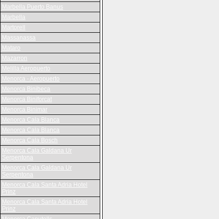
Marbella Puerto Banus
Marbella
Martorell
Massanassa
Mataro
Mazarron
Melilla Aeropuerto
Menorca - Aeropuerto
Menorca Binibeca
Menorca Biniforcat
Menorca Binimar
Menorca Cala Blanca
Menorca Cala Blanca
Menorca Cala Bosch
Menorca Cala Galdana Ur
Serpentona
Menorca Cala Galdana Ur
Serpentona
Menorca Cala Santa Adria Hotel
Prinz
Menorca Cala Santa Adria Hotel
Prinz