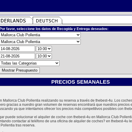
Por favor, seleccione los datos de Recogida y Entrega deseados:
PRECIOS SEMANALES
 en Mallorca Club Pollentia realizando su reserva a través de thebest-4u. Los coc
 pero gracias a nuestro gran volumen de reservas encontrará que nuestros precios 
uscando ya que intentamos ofrecer los precios más competitivos posibles con theb
 puede solucionar el alquiler de coche con thebest-4u en Mallorca Club Pollentia
ntando contactar al teléfono de una oficina de alquiler de coches? en thebest-4u
Pollentia tras reserva.