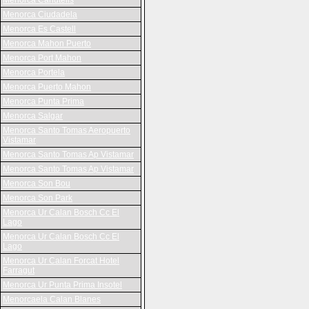
Menorca Canutells
Menorca Ciudadela
Menorca Es Castell
Menorca Mahon Puerto
Menorca Port Mahon
Menorca Portela
Menorca Puerto Mahon
Menorca Punta Prima
Menorca Salgar
Menorca Santo Tomas Aeropuerto
Vistamar
Menorca Santo Tomas Ap Vistamar
Menorca Santo Tomas Ap Vistamar
Menorca Son Bou
Menorca Son Park
Menorca Ur Calan Bosch Cc El
Lago
Menorca Ur Calan Bosch Cc El
Lago
Menorca Ur Calan Forcat Hotel
Farragut
Menorca Ur Punta Prima Insotel
Menorcaela Calan Blanes