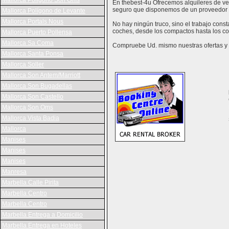
Mallorca Poligono Son Oms
En thebest-4u Ofrecemos alquileres de veh
seguro que disponemos de un proveedor 
Mallorca Polígono de Levante
Mallorca Portals Nous
No hay ningún truco, sino el trabajo cons
coches, desde los compactos hasta los co
Mallorca Puerto Pollensa
Mallorca Sa Coma
Compruebe Ud. mismo nuestras ofertas y v
Mallorca Santa Ponsa
Mallorca Soller
Mallorca Son Antem/Marriott
Mallorca Son Bugadellas
Mallorca Son Castello
Mallorca Son Oms
Mallorca Vista Badia
Mallorca
Manises
Manises
Manises
Manresa
Marbella Calle Pirita
Marbella Centro
Marbella Centro
Marbella Entrega a Domicilio
Marbella Entrega en Hoteles