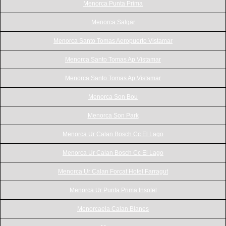
Menorca Punta Prima
Menorca Salgar
Menorca Santo Tomas Aeropuerto Vistamar
Menorca Santo Tomas Ap Vistamar
Menorca Santo Tomas Ap Vistamar
Menorca Son Bou
Menorca Son Park
Menorca Ur Calan Bosch Cc El Lago
Menorca Ur Calan Bosch Cc El Lago
Menorca Ur Calan Forcat Hotel Farragut
Menorca Ur Punta Prima Insotel
Menorcaela Calan Blanes