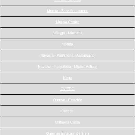
Murcia - Serv. Aeropuerto
Murcia Centro
Málaga - Marbella
Mérida
Navarra - Pamplona - Aeropuerto
Navarra - Pamplona - Miguel Astrain
Nerja
OVIEDO
Orense - Estación
Orense
Orihuela Costa
Ourense Estacion de Tren