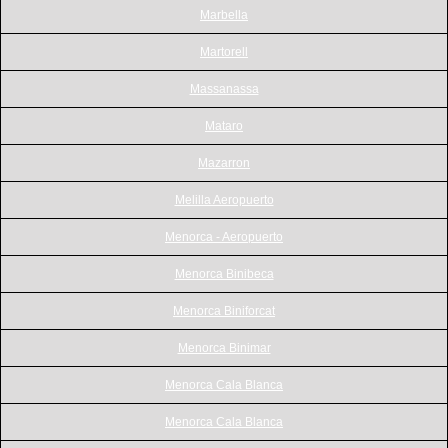
Marbella
Martorell
Massanassa
Mataro
Mazarron
Melilla Aeropuerto
Menorca - Aeropuerto
Menorca Binibeca
Menorca Biniforcat
Menorca Binimar
Menorca Cala Blanca
Menorca Cala Blanca