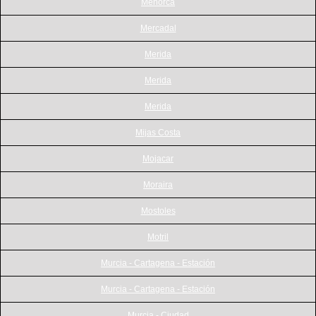
Menorca
Mercadal
Merida
Merida
Merida
Mijas Costa
Mojacar
Moraira
Mostoles
Motril
Murcia - Cartagena - Estación
Murcia - Cartagena - Estación
Murcia - Ciudad