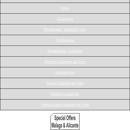
Pinto
Plasencia
Ponferrada - Estación Tren
Ponferrada
Pontevedra - Estación
Pozuelo Estacion de Tren
Pozuelo Rrs
Praga Estacion de Tren
Puerto Ciudadela
Puerto Llano Estacion de Tren