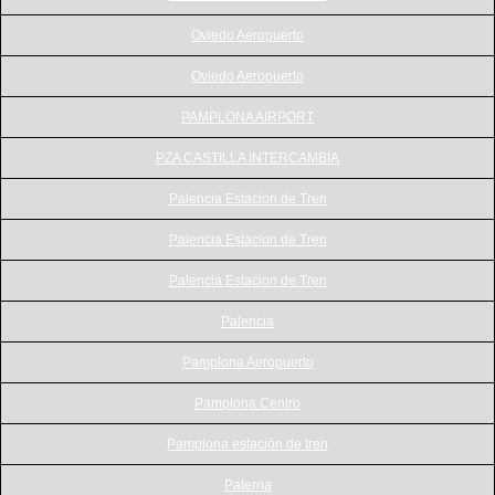
Oviedo Aeropuerto
Oviedo Aeropuerto
PAMPLONA AIRPORT
PZA CASTILLA INTERCAMBIA
Palencia Estacion de Tren
Palencia Estacion de Tren
Palencia Estacion de Tren
Palencia
Pamplona Aeropuerto
Pamplona Centro
Pamplona estación de tren
Paterna