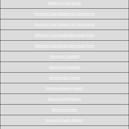
Menorca Cala Bosch
Menorca Cala Galdana Ur Serpentona
Menorca Cala Galdana Ur Serpentona
Menorca Cala Santa Adria Hotel Prinz
Menorca Cala Santa Adria Hotel Prinz
Menorca Canutells
Menorca Ciudadela
Menorca Es Castell
Menorca Mahon Puerto
Menorca Port Mahon
Menorca Portela
Menorca Puerto Mahon