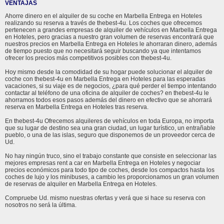
VENTAJAS
Ahorre dinero en el alquiler de su coche en Marbella Entrega en Hoteles
realizando su reserva a través de thebest-4u. Los coches que ofrecemos
pertenecen a grandes empresas de alquiler de vehículos en Marbella Entrega
en Hoteles, pero gracias a nuestro gran volumen de reservas encontrará que
nuestros precios en Marbella Entrega en Hoteles le ahorraran dinero, además
de tiempo puesto que no necesitará seguir buscando ya que intentamos
ofrecer los precios más competitivos posibles con thebest-4u.
Hoy mismo desde la comodidad de su hogar puede solucionar el alquiler de
coche con thebest-4u en Marbella Entrega en Hoteles para las esperadas
vacaciones, si su viaje es de negocios, ¿para qué perder el tiempo intentando
contactar al teléfono de una oficina de alquiler de coches? en thebest-4u le
ahorramos todos esos pasos además del dinero en efectivo que se ahorrará
reserva en Marbella Entrega en Hoteles tras reserva.
En thebest-4u Ofrecemos alquileres de vehículos en toda Europa, no importa
que su lugar de destino sea una gran ciudad, un lugar turístico, un entrañable
pueblo, o una de las islas, seguro que disponemos de un proveedor cerca de
Ud.
No hay ningún truco, sino el trabajo constante que consiste en seleccionar las
mejores empresas rent a car en Marbella Entrega en Hoteles y negociar
precios económicos para todo tipo de coches, desde los compactos hasta los
coches de lujo y los minibuses, a cambio les proporcionamos un gran volumen
de reservas de alquiler en Marbella Entrega en Hoteles.
Compruebe Ud. mismo nuestras ofertas y verá que si hace su reserva con
nosotros no será la última.