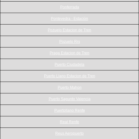
Ponferrada
Pontevedra - Estación
Pozuelo Estacion de Tren
Pozuelo Rrs
Praga Estacion de Tren
Puerto Ciudadela
Puerto Llano Estacion de Tren
Puerto Mahon
Puerto Sagunto Valencia
Puertollano Renfe
Real Renfe
Reus Aeropuerto