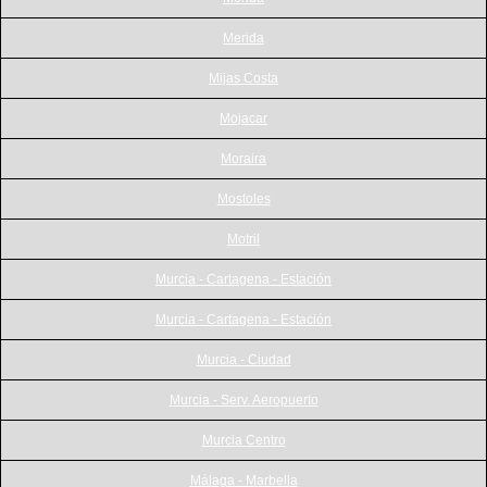
Merida
Mijas Costa
Mojacar
Moraira
Mostoles
Motril
Murcia - Cartagena - Estación
Murcia - Cartagena - Estación
Murcia - Ciudad
Murcia - Serv. Aeropuerto
Murcia Centro
Málaga - Marbella