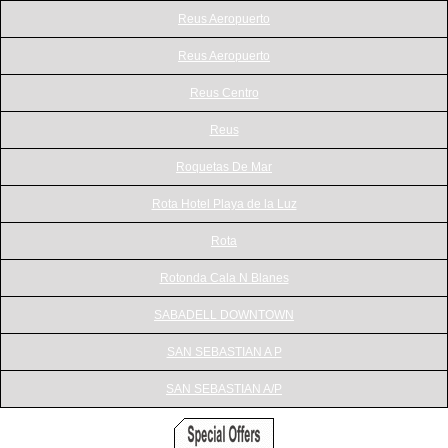
Reus Aeropuerto
Reus Aeropuerto
Reus Centro
Reus
Roquetas De Mar
Rota Hotel Playa de la Luz
Rota
Rotonda Cala N Blanes
SABADELL DOWNTOWN
SAN SEBASTIAN A P
SAN SEBASTIAN A/P