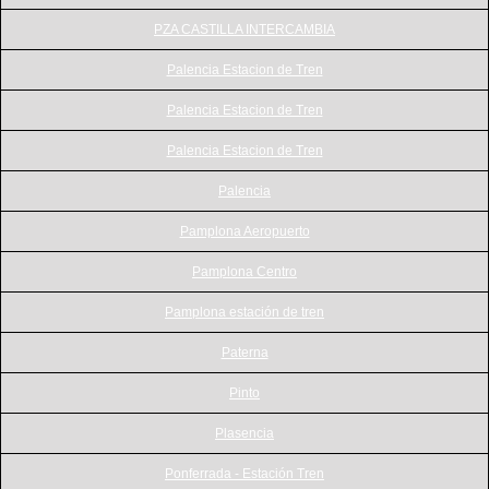
PZA CASTILLA INTERCAMBIA
Palencia Estacion de Tren
Palencia Estacion de Tren
Palencia Estacion de Tren
Palencia
Pamplona Aeropuerto
Pamplona Centro
Pamplona estación de tren
Paterna
Pinto
Plasencia
Ponferrada - Estación Tren