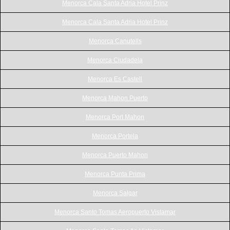
Menorca Cala Santa Adria Hotel Prinz
Menorca Cala Santa Adria Hotel Prinz
Menorca Canutells
Menorca Ciudadela
Menorca Es Castell
Menorca Mahon Puerto
Menorca Port Mahon
Menorca Portela
Menorca Puerto Mahon
Menorca Punta Prima
Menorca Salgar
Menorca Santo Tomas Aeropuerto Vistamar