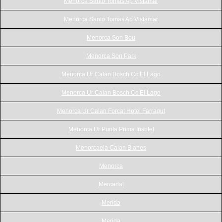
Menorca Santo Tomas Ap Vistamar
Menorca Santo Tomas Ap Vistamar
Menorca Son Bou
Menorca Son Park
Menorca Ur Calan Bosch Cc El Lago
Menorca Ur Calan Bosch Cc El Lago
Menorca Ur Calan Forcat Hotel Farragut
Menorca Ur Punta Prima Insotel
Menorcaela Calan Blanes
Menorca
Mercadal
Merida
Merida