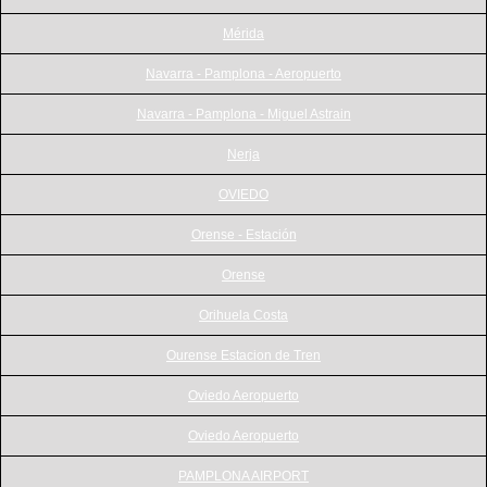
Mérida
Navarra - Pamplona - Aeropuerto
Navarra - Pamplona - Miguel Astrain
Nerja
OVIEDO
Orense - Estación
Orense
Orihuela Costa
Ourense Estacion de Tren
Oviedo Aeropuerto
Oviedo Aeropuerto
PAMPLONA AIRPORT