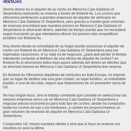
VENTAJAS
Ahorre dinero en el alquiler de su coche en Menorca Cala Galdana Ur
Serpentona realizando su reserva a través de thebest-4u. Los coches que
ofrecemos pertenecen a grandes empresas de alquiler de vehículos en
Menorca Cala Galdana Ur Serpentona, pero gracias a nuestro gran volumen
de reservas encontrará que nuestros precios en Menorca Cala Galdana Ur
Serpentona le ahorraran dinero, además de tiempo puesto que no necesitará
seguir buscando ya que intentamos ofrecer los precios más competitivos
posibles con thebest-4u.
Hoy mismo desde la comodidad de su hogar puede solucionar el alquiler de
coche con thebest-4u en Menorca Cala Galdana Ur Serpentona para las
esperadas vacaciones, si su viaje es de negocios, ¿para qué perder el tiempo
intentando contactar al teléfono de una oficina de alquiler de coches? en
thebest-4u le ahorramos todos esos pasos además del dinero en efectivo que
se ahorrará reserva en Menorca Cala Galdana Ur Serpentona tras reserva.
En thebest-4u Ofrecemos alquileres de vehículos en toda Europa, no importa
que su lugar de destino sea una gran ciudad, un lugar turístico, un entrañable
pueblo, o una de las islas, seguro que disponemos de un proveedor cerca de
Ud.
No hay ningún truco, sino el trabajo constante que consiste en seleccionar las
mejores empresas rent a car en Menorca Cala Galdana Ur Serpentona y
negociar precios económicos para todo tipo de coches, desde los compactos
hasta los coches de lujo y los minibuses, a cambio les proporcionamos un
gran volumen de reservas de alquiler en Menorca Cala Galdana Ur
Serpentona.
Compruebe Ud. mismo nuestras ofertas y verá que si hace su reserva con
nosotros no será la última.