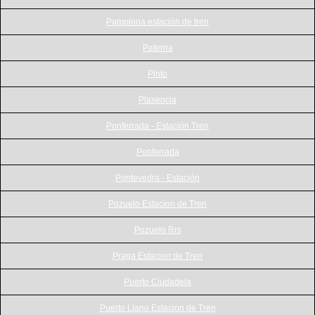
Pamplona estación de tren
Paterna
Pinto
Plasencia
Ponferrada - Estación Tren
Ponferrada
Pontevedra - Estación
Pozuelo Estacion de Tren
Pozuelo Rrs
Praga Estacion de Tren
Puerto Ciudadela
Puerto Llano Estacion de Tren