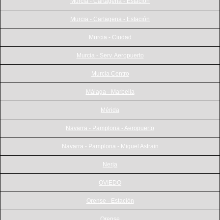
Murcia - Cartagena - Estación
Murcia - Cartagena - Estación
Murcia - Ciudad
Murcia - Serv. Aeropuerto
Murcia Centro
Málaga - Marbella
Mérida
Navarra - Pamplona - Aeropuerto
Navarra - Pamplona - Miguel Astrain
Nerja
OVIEDO
Orense - Estación
Orense