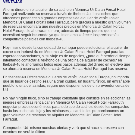
VENTAJAS
Ahorre dinero en el alquiler de su coche en Menorca Ur Calan Forcat Hotel
Farragut realizando su reserva a través de thebest-4u. Los coches que
ofrecemos pertenecen a grandes empresas de alquiler de vehículos en
Menorca Ur Calan Forcat Hotel Farragut, pero gracias a nuestro gran volumen
de reservas encontrará que nuestros precios en Menorca Ur Calan Forcat
Hotel Farragut le ahorraran dinero, además de tiempo puesto que no
necesitará seguir buscando ya que intentamos ofrecer los precios más
competitivos posibles con thebest-4u.
Hoy mismo desde la comodidad de su hogar puede solucionar el alquiler de
coche con thebest-4u en Menorca Ur Calan Forcat Hotel Farragut para las
esperadas vacaciones, si su viaje es de negocios, ¿para qué perder el tiempo
intentando contactar al teléfono de una oficina de alquiler de coches? en
thebest-4u le ahorramos todos esos pasos además del dinero en efectivo que
se ahorrará reserva en Menorca Ur Calan Forcat Hotel Farragut tras reserva.
En thebest-4u Ofrecemos alquileres de vehículos en toda Europa, no importa
que su lugar de destino sea una gran ciudad, un lugar turístico, un entrañable
pueblo, o una de las islas, seguro que disponemos de un proveedor cerca de
Ud.
No hay ningún truco, sino el trabajo constante que consiste en seleccionar las
mejores empresas rent a car en Menorca Ur Calan Forcat Hotel Farragut y
negociar precios económicos para todo tipo de coches, desde los compactos
hasta los coches de lujo y los minibuses, a cambio les proporcionamos un
gran volumen de reservas de alquiler en Menorca Ur Calan Forcat Hotel
Farragut.
Compruebe Ud. mismo nuestras ofertas y verá que si hace su reserva con
nosotros no será la última.