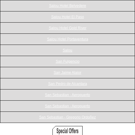
Salou Hotel Belvedere
Salou Hotel El Paso
Salou Hotel Gold River
Salou Hotel Portaventura
Salou
San Fulgencio
San Jaime Alaior
San Pedro de Alcantara
San Sebastian - Aeropuerto
San Sebastian - Aeropuerto
San Sebastian - Gregorio Ordoñez