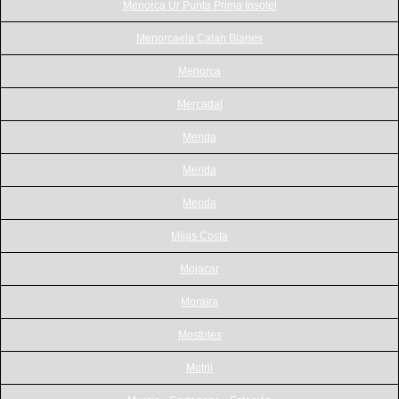
Menorca Ur Punta Prima Insotel
Menorcaela Calan Blanes
Menorca
Mercadal
Merida
Merida
Merida
Mijas Costa
Mojacar
Moraira
Mostoles
Motril