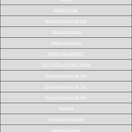
Orihuela Costa
Ourense Estacion de Tren
Oviedo Aeropuerto
Oviedo Aeropuerto
PAMPLONA AIRPORT
PZA CASTILLA INTERCAMBIA
Palencia Estacion de Tren
Palencia Estacion de Tren
Palencia Estacion de Tren
Palencia
Pamplona Aeropuerto
Pamplona Centro