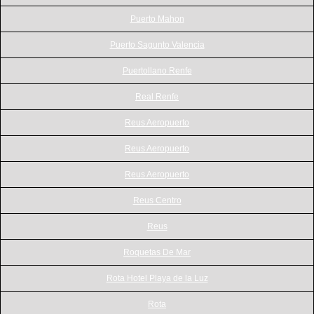
Puerto Mahon
Puerto Sagunto Valencia
Puertollano Renfe
Real Renfe
Reus Aeropuerto
Reus Aeropuerto
Reus Aeropuerto
Reus Centro
Reus
Roquetas De Mar
Rota Hotel Playa de la Luz
Rota