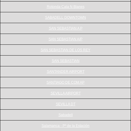
Rotonda Cala N Blanes
SABADELL DOWNTOWN
SAN SEBASTIAN A P
SAN SEBASTIAN A/P
SAN SEBASTIAN DE LOS REY
SAN SEBASTIAN
SANTANDER AIRPORT
SANTIAGO DE COM AP
SEVILLA AIRPORT
SEVILLA DT
Sabadell
Salamanca - Pº de la Estación