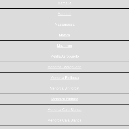
Marbella
Martorell
Massanassa
Mataro
Mazarron
Melilla Aeropuerto
Menorca - Aeropuerto
Menorca Binibeca
Menorca Biniforcat
Menorca Binimar
Menorca Cala Blanca
Menorca Cala Blanca