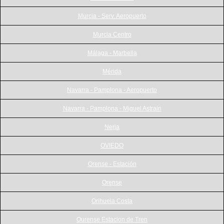
Murcia - Serv. Aeropuerto
Murcia Centro
Málaga - Marbella
Mérida
Navarra - Pamplona - Aeropuerto
Navarra - Pamplona - Miguel Astrain
Nerja
OVIEDO
Orense - Estación
Orense
Orihuela Costa
Ourense Estacion de Tren