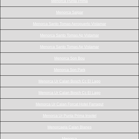
Menorca Punta Prima
Menorca Salgar
Menorca Santo Tomas Aeropuerto Vistamar
Menorca Santo Tomas Ap Vistamar
Menorca Santo Tomas Ap Vistamar
Menorca Son Bou
Menorca Son Park
Menorca Ur Calan Bosch Cc El Lago
Menorca Ur Calan Bosch Cc El Lago
Menorca Ur Calan Forcat Hotel Farragut
Menorca Ur Punta Prima Insotel
Menorcaela Calan Blanes
Menorca