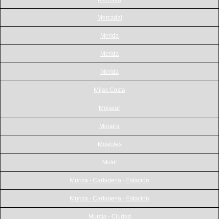
Mercadal
Merida
Merida
Merida
Mijas Costa
Mojacar
Moraira
Mostoles
Motril
Murcia - Cartagena - Estación
Murcia - Cartagena - Estación
Murcia - Ciudad