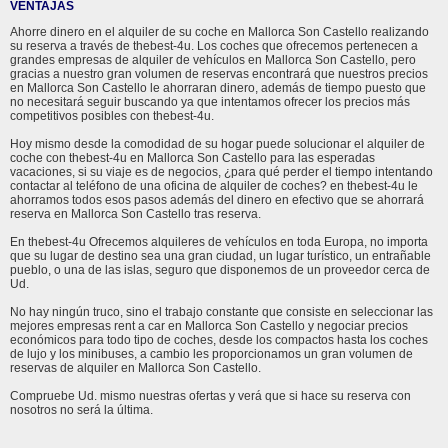
VENTAJAS
Ahorre dinero en el alquiler de su coche en Mallorca Son Castello realizando
su reserva a través de thebest-4u. Los coches que ofrecemos pertenecen a
grandes empresas de alquiler de vehículos en Mallorca Son Castello, pero
gracias a nuestro gran volumen de reservas encontrará que nuestros precios
en Mallorca Son Castello le ahorraran dinero, además de tiempo puesto que
no necesitará seguir buscando ya que intentamos ofrecer los precios más
competitivos posibles con thebest-4u.
Hoy mismo desde la comodidad de su hogar puede solucionar el alquiler de
coche con thebest-4u en Mallorca Son Castello para las esperadas
vacaciones, si su viaje es de negocios, ¿para qué perder el tiempo intentando
contactar al teléfono de una oficina de alquiler de coches? en thebest-4u le
ahorramos todos esos pasos además del dinero en efectivo que se ahorrará
reserva en Mallorca Son Castello tras reserva.
En thebest-4u Ofrecemos alquileres de vehículos en toda Europa, no importa
que su lugar de destino sea una gran ciudad, un lugar turístico, un entrañable
pueblo, o una de las islas, seguro que disponemos de un proveedor cerca de
Ud.
No hay ningún truco, sino el trabajo constante que consiste en seleccionar las
mejores empresas rent a car en Mallorca Son Castello y negociar precios
económicos para todo tipo de coches, desde los compactos hasta los coches
de lujo y los minibuses, a cambio les proporcionamos un gran volumen de
reservas de alquiler en Mallorca Son Castello.
Compruebe Ud. mismo nuestras ofertas y verá que si hace su reserva con
nosotros no será la última.