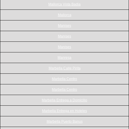
Mallorca Vista Badia
Mallorca
Manises
Manises
Manises
Manresa
Marbella Calle Pirita
Marbella Centro
Marbella Centro
Marbella Entrega a Domicilio
Marbella Entrega en Hoteles
Marbella Puerto Banus