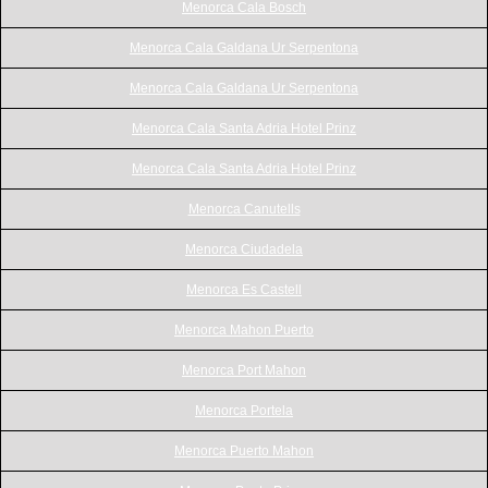
Menorca Cala Bosch
Menorca Cala Galdana Ur Serpentona
Menorca Cala Galdana Ur Serpentona
Menorca Cala Santa Adria Hotel Prinz
Menorca Cala Santa Adria Hotel Prinz
Menorca Canutells
Menorca Ciudadela
Menorca Es Castell
Menorca Mahon Puerto
Menorca Port Mahon
Menorca Portela
Menorca Puerto Mahon