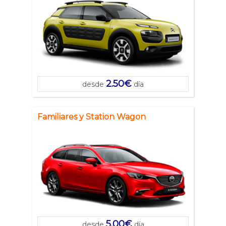
2.50€
desde
día
Familiares y Station Wagon
5.00€
desde
día