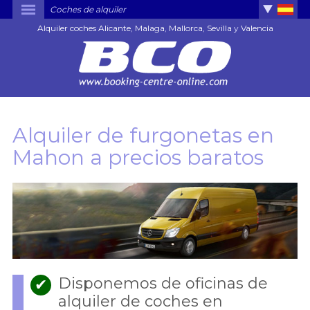
Coches de alquiler
Alquiler coches Alicante
,
Malaga
,
Mallorca
,
Sevilla
y
Valencia
Alquiler de furgonetas en
Mahon a precios baratos
Disponemos de oficinas de
✔
alquiler de coches en