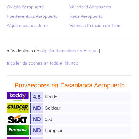
Oviedo Aeropuerto
Valladolid Aeropuerto
Fuerteventura Aeropuerto
Reus Aeropuerto
Alquiler coches Jerez
Valencia Estacion de Tren
más destinos de
alquiler de coches en Europa
|
alquiler de coches en todo el Mundo
Proveedores en Casablanca Aeropuerto
4.8
Keddy
ND
Goldcar
ND
Sixt
ND
Europcar