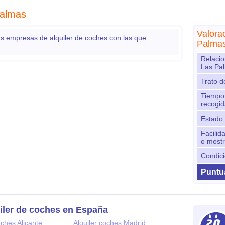
Palmas
Valora
 empresas de alquiler de coches con las que
Palma
Relacio
Las Pa
Trato d
Tiempo 
recogid
Estado 
Facilid
o most
Condici
Puntua
iler de coches en España
oches Alicante
Alquiler coches Madrid