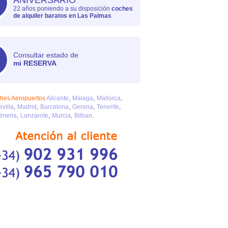
ANIVERSARIO
22 años poniendo a su disposición
coches
de alquiler baratos en Las Palmas
Consultar estado de
mi RESERVA
ches Aeropuertos
Alicante
Malaga
Mallorca
evilla
Madrid
Barcelona
Gerona
Tenerife
lmeria
Lanzarote
Murcia
Bilbao