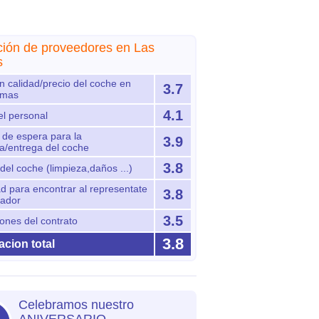
ción de proveedores en Las
s
n calidad/precio del coche en
3.7
lmas
4.1
el personal
de espera para la
3.9
a/entrega del coche
3.8
del coche (limpieza,daños ...)
ad para encontrar al representate
3.8
rador
3.5
ones del contrato
3.8
cion total
Celebramos nuestro