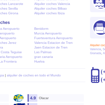
coches Lanzarote
Alquiler coches Valencia
oches Sevilla
Alquiler coches Bilbao
coches Girona
Alquiler coches Ibiza
oches
s Aeropuerto
Benidorm
Aeropuerto
Murcia Aeropuerto
 Aeropuerto
Fuerteventura Aeropuerto
oches Jerez
Valencia Estacion de Tren
Alquiler co
ra
Jaen Estacion de Tren
Valencia
S
 Costa Teguise
Las Palmas
Granada
A
ria Aeropuerto
gran canaria
La Frontera
Huelva
opa
|
alquiler de coches en todo el Mundo
4.9
Olacar