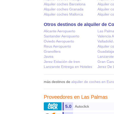
Alquiler coches Barcelona
Alquiler 
Alquiler coches Granada
Alquiler c
Alquiler coches Mallorca
Alquiler 
Otros destinos de alquiler de C
Alicante Aeropuerto
Las Palma
Santander Aeropuerto
Valencia 
Oviedo Aeropuerto
Valladolid
Reus Aeropuerto
Alquiler c
Granollers
Guadalaja
Javea
Lanzarote
Jerez Estación de tren
Gran Cana
Lanzarote Entrega en Hoteles
Jerez De 
más destinos de
alquiler de coches en Eur
Proveedores en Las Palmas
5.0
Autoclick