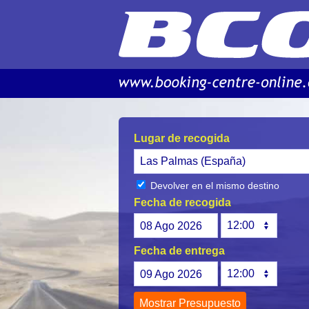
Lugar de recogida
Devolver en el mismo destino
Fecha de recogida
08
Ago
2026
Fecha de entrega
09
Ago
2026