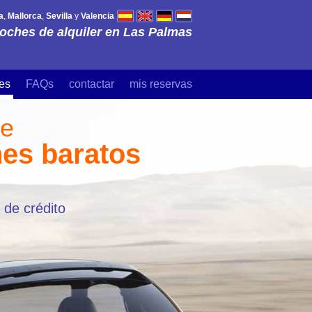
a
,
Mallorca
,
Sevilla
y
Valencia
oches de alquiler en Las Palmas
es
FAQs
contactar
mis reservas
de
hes baratos
 de crédito