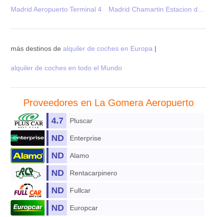
Madrid Aeropuerto Terminal 4
Madrid Chamartin Estacion de Tren
más destinos de
alquiler de coches en Europa
|
alquiler de coches en todo el Mundo
Proveedores en La Gomera Aeropuerto
4.7
Pluscar
ND
Enterprise
ND
Alamo
ND
Rentacarpinero
ND
Fullcar
ND
Europcar