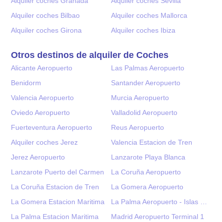
Alquiler coches Granada
Alquiler coches Sevilla
Alquiler coches Bilbao
Alquiler coches Mallorca
Alquiler coches Girona
Alquiler coches Ibiza
Otros destinos de alquiler de Coches
Alicante Aeropuerto
Las Palmas Aeropuerto
Benidorm
Santander Aeropuerto
Valencia Aeropuerto
Murcia Aeropuerto
Oviedo Aeropuerto
Valladolid Aeropuerto
Fuerteventura Aeropuerto
Reus Aeropuerto
Alquiler coches Jerez
Valencia Estacion de Tren
Jerez Aeropuerto
Lanzarote Playa Blanca
Lanzarote Puerto del Carmen
La Coruña Aeropuerto
La Coruña Estacion de Tren
La Gomera Aeropuerto
La Gomera Estacion Maritima
La Palma Aeropuerto - Islas Canarias
La Palma Estacion Maritima
Madrid Aeropuerto Terminal 1