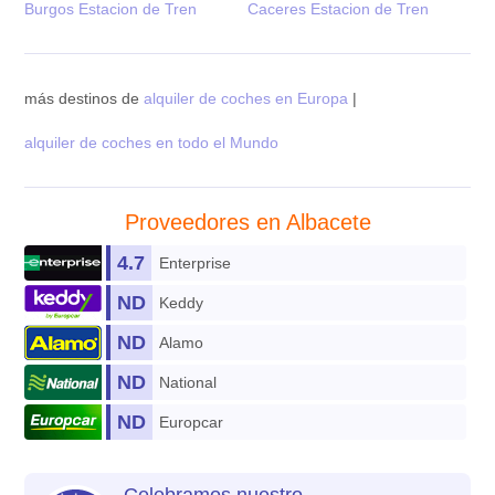
Burgos Estacion de Tren
Caceres Estacion de Tren
más destinos de
alquiler de coches en Europa
|
alquiler de coches en todo el Mundo
Proveedores en Albacete
4.7
Enterprise
ND
Keddy
ND
Alamo
ND
National
ND
Europcar