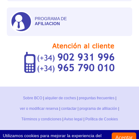
PROGRAMA DE
AFILIACION
Sobre BCO
|
alquiler de coches
|
preguntas frecuentes
|
ver o modificar reserva
|
contactar
|
programa de afiliación
|
Términos y condiciones
|
Aviso legal
|
Política de Cookies
Utilizamos cookies para mejorar la experiencia del
Aceptar
Black & White car, s.l.
ALQUILER COCHES
Av. del Pla, 130 - 03730 Jávea