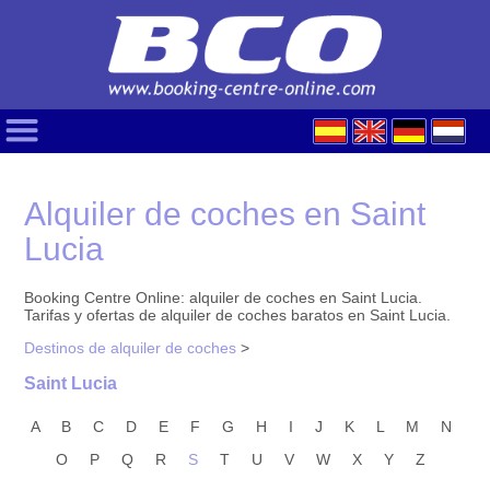
Alquiler de coches en Saint
Lucia
Booking Centre Online: alquiler de coches en Saint Lucia.
Tarifas y ofertas de alquiler de coches baratos en Saint Lucia.
Destinos de alquiler de coches
>
Saint Lucia
A
B
C
D
E
F
G
H
I
J
K
L
M
N
O
P
Q
R
S
T
U
V
W
X
Y
Z