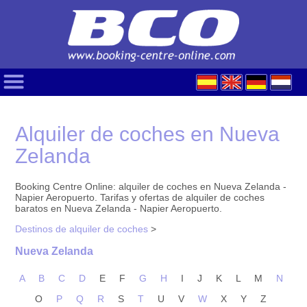
Alquiler de coches en Nueva
Zelanda
Booking Centre Online: alquiler de coches en Nueva Zelanda -
Napier Aeropuerto. Tarifas y ofertas de alquiler de coches
baratos en Nueva Zelanda - Napier Aeropuerto.
Destinos de alquiler de coches
>
Nueva Zelanda
A
B
C
D
E
F
G
H
I
J
K
L
M
N
O
P
Q
R
S
T
U
V
W
X
Y
Z