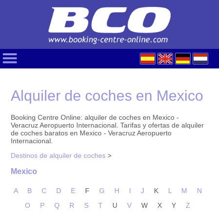
Alquiler de coches en Mexico
Booking Centre Online: alquiler de coches en Mexico -
Veracruz Aeropuerto Internacional. Tarifas y ofertas de alquiler
de coches baratos en Mexico - Veracruz Aeropuerto
Internacional.
Destinos de alquiler de coches
>
Mexico
A
B
C
D
E
F
G
H
I
J
K
L
M
N
O
P
Q
R
S
T
U
V
W
X
Y
Z