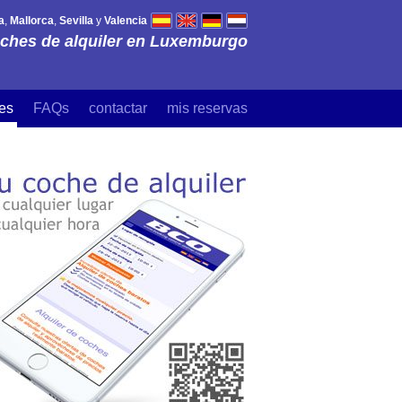
a
,
Mallorca
,
Sevilla
y
Valencia
ches de alquiler en Luxemburgo
es
FAQs
contactar
mis reservas