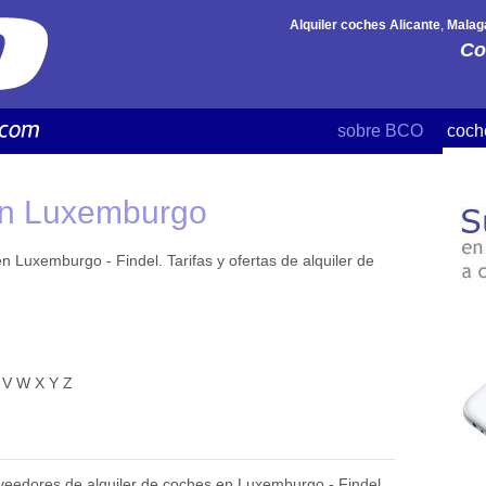
Alquiler coches Alicante
,
Malag
Co
sobre BCO
coch
 en Luxemburgo
n Luxemburgo - Findel. Tarifas y ofertas de alquiler de
V
W
X
Y
Z
veedores de alquiler de coches en Luxemburgo - Findel