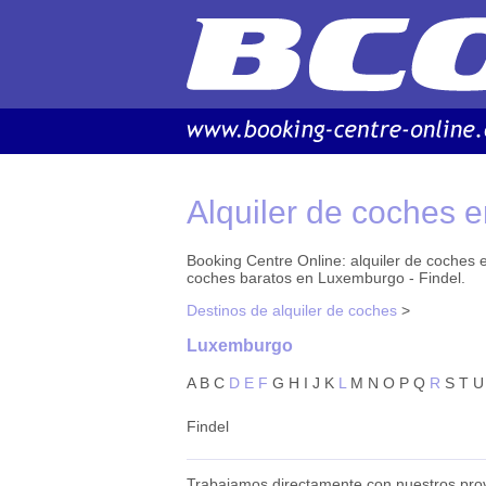
Alquiler de coches
Booking Centre Online: alquiler de coches e
coches baratos en Luxemburgo - Findel.
Destinos de alquiler de coches
>
Luxemburgo
A
B
C
D
E
F
G
H
I
J
K
L
M
N
O
P
Q
R
S
T
U
Findel
Trabajamos directamente con nuestros pro