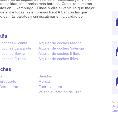
o de calidad con precios más baratos. Consulte nuestras
ratos en Luxemburgo - Findel y elija el vehículo que mejor
 de entre todas las empresas Rent A Car con las que
ios más baratos y sin escatimar en la calidad de
aña
e coches Alicante
Alquiler de coches Madrid
de coches Lanzarote
Alquiler de coches Valencia
e coches Sevilla
Alquiler de coches Bilbao
de coches Girona
Alquiler de coches Ibiza
oches
as
Benidorm
Aeropuerto
Murcia
 Aeropuerto
Fuerteventura
Valencia Estacion de Tren
Alqu
Sevi
Gra