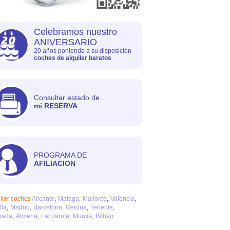
Celebramos nuestro
ANIVERSARIO
20 años poniendo a su disposición
coches de alquiler baratos
Consultar estado de
mi RESERVA
PROGRAMA DE
AFILIACION
iler coches
Alicante
Malaga
Mallorca
Valencia
lla
Madrid
Barcelona
Gerona
Tenerife
nada
Almeria
Lanzarote
Murcia
Bilbao