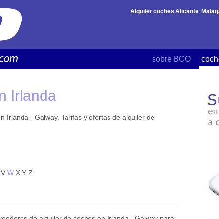
Alquiler coches Alicante
,
Malag
sobre BCO
coch
n Irlanda
 Irlanda - Galway. Tarifas y ofertas de alquiler de
V
W
X
Y
Z
eedores de alquiler de coches en Irlanda - Galway para