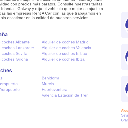
calidad con precios más baratos. Consulte nuestras tarifas
Irlanda - Galway y elija el vehículo que mejor se ajuste a
das las empresas Rent A Car con las que trabajamos en
sin escatimar en la calidad de nuestros servicios.
aña
e coches Alicante
Alquiler de coches Madrid
de coches Lanzarote
Alquiler de coches Valencia
e coches Sevilla
Alquiler de coches Bilbao
de coches Girona
Alquiler de coches Ibiza
oches
as
Benidorm
Aeropuerto
Murcia
 Aeropuerto
Fuerteventura
Valencia Estacion de Tren
Alqu
Sevi
Gra