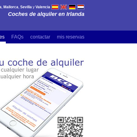
a
,
Mallorca
,
Sevilla
y
Valencia
Coches de alquiler en Irlanda
es
FAQs
contactar
mis reservas