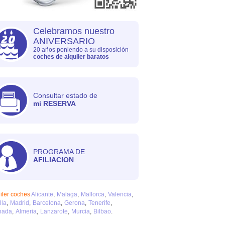
Celebramos nuestro
ANIVERSARIO
20 años poniendo a su disposición
coches de alquiler baratos
Consultar estado de
mi RESERVA
PROGRAMA DE
AFILIACION
iler coches
Alicante
Malaga
Mallorca
Valencia
lla
Madrid
Barcelona
Gerona
Tenerife
nada
Almeria
Lanzarote
Murcia
Bilbao