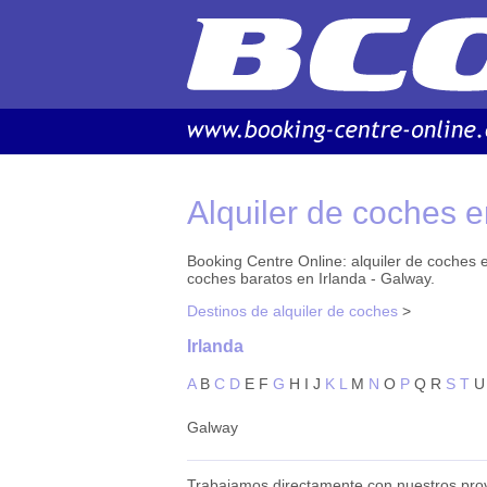
Alquiler de coches e
Booking Centre Online: alquiler de coches en
coches baratos en Irlanda - Galway.
Destinos de alquiler de coches
>
Irlanda
A
B
C
D
E
F
G
H
I
J
K
L
M
N
O
P
Q
R
S
T
U
Galway
Trabajamos directamente con nuestros prov