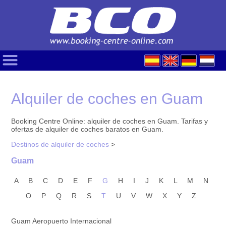
Alquiler de coches en Guam
Booking Centre Online: alquiler de coches en Guam. Tarifas y
ofertas de alquiler de coches baratos en Guam.
Destinos de alquiler de coches
>
Guam
A
B
C
D
E
F
G
H
I
J
K
L
M
N
O
P
Q
R
S
T
U
V
W
X
Y
Z
Guam Aeropuerto Internacional