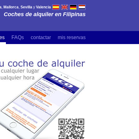
a
,
Mallorca
,
Sevilla
y
Valencia
Coches de alquiler en Filipinas
es
FAQs
contactar
mis reservas