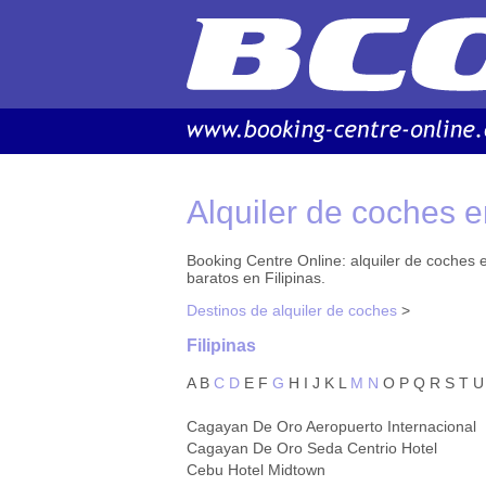
Alquiler de coches e
Booking Centre Online: alquiler de coches en
baratos en Filipinas.
Destinos de alquiler de coches
>
Filipinas
A
B
C
D
E
F
G
H
I
J
K
L
M
N
O
P
Q
R
S
T
U
Cagayan De Oro Aeropuerto Internacional
Cagayan De Oro Seda Centrio Hotel
Cebu Hotel Midtown