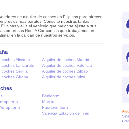
edores de alquiler de coches en Filipinas para ofrecer
con precios más baratos. Consulte nuestras tarifas
Filipinas y elija el vehículo que mejor se ajuste a sus
las empresas Rent A Car con las que trabajamos en
timar en la calidad de nuestros servicios.
aña
e coches Alicante
Alquiler de coches Madrid
de coches Lanzarote
Alquiler de coches Valencia
e coches Sevilla
Alquiler de coches Bilbao
de coches Girona
Alquiler de coches Ibiza
oches
as
Benidorm
Aeropuerto
Murcia
 Aeropuerto
Fuerteventura
Alqu
Valencia Estacion de Tren
Sevi
Gra