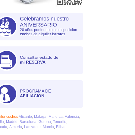
Celebramos nuestro
ANIVERSARIO
20 años poniendo a su disposición
coches de alquiler baratos
Consultar estado de
mi RESERVA
PROGRAMA DE
AFILIACION
iler coches
Alicante
Malaga
Mallorca
Valencia
lla
Madrid
Barcelona
Gerona
Tenerife
nada
Almeria
Lanzarote
Murcia
Bilbao