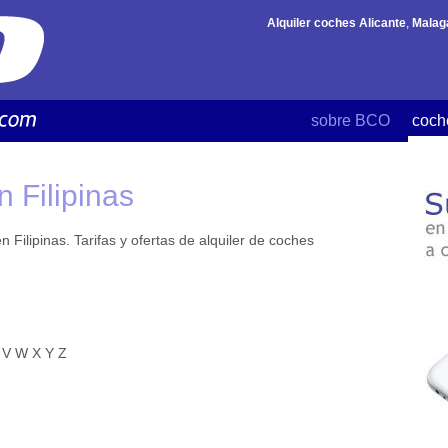
Alquiler coches Alicante
,
Malag
sobre BCO
coch
n Filipinas
 Filipinas. Tarifas y ofertas de alquiler de coches
V
W
X
Y
Z