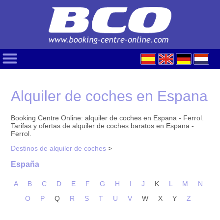
Alquiler de coches en Espana
Booking Centre Online: alquiler de coches en Espana - Ferrol.
Tarifas y ofertas de alquiler de coches baratos en Espana -
Ferrol.
Destinos de alquiler de coches
>
España
A
B
C
D
E
F
G
H
I
J
K
L
M
N
O
P
Q
R
S
T
U
V
W
X
Y
Z