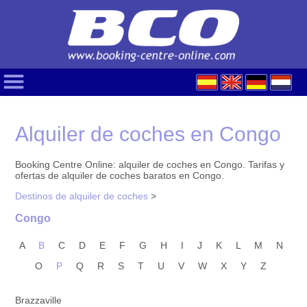
Alquiler de coches en Congo
Booking Centre Online: alquiler de coches en Congo. Tarifas y
ofertas de alquiler de coches baratos en Congo.
Destinos de alquiler de coches
>
Congo
A
B
C
D
E
F
G
H
I
J
K
L
M
N
O
P
Q
R
S
T
U
V
W
X
Y
Z
Brazzaville