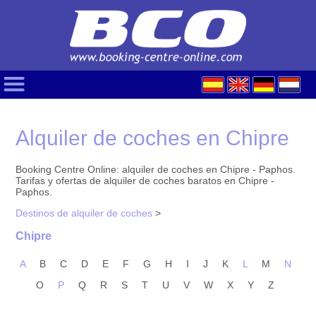
Alquiler de coches en Chipre
Booking Centre Online: alquiler de coches en Chipre - Paphos.
Tarifas y ofertas de alquiler de coches baratos en Chipre -
Paphos.
Destinos de alquiler de coches
>
Chipre
A
B
C
D
E
F
G
H
I
J
K
L
M
N
O
P
Q
R
S
T
U
V
W
X
Y
Z