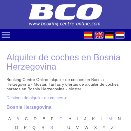
Alquiler de coches en Bosnia
Herzegovina
Booking Centre Online: alquiler de coches en Bosnia
Herzegovina - Mostar. Tarifas y ofertas de alquiler de coches
baratos en Bosnia Herzegovina - Mostar.
Destinos de alquiler de coches
>
Bosnia Herzegovina
A
B
C
D
E
F
G
H
I
J
K
L
M
N
O
P
Q
R
S
T
U
V
W
X
Y
Z