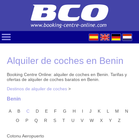
Alquiler de coches en Benin
Booking Centre Online: alquiler de coches en Benin. Tarifas y
ofertas de alquiler de coches baratos en Benin.
Destinos de alquiler de coches
>
Benin
A
B
C
D
E
F
G
H
I
J
K
L
M
N
O
P
Q
R
S
T
U
V
W
X
Y
Z
Cotonu Aeropuerto