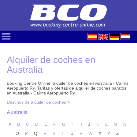
Alquiler de coches en
Australia
Booking Centre Online: alquiler de coches en Australia - Cairns
Aeropuerto Ry. Tarifas y ofertas de alquiler de coches baratos
en Australia - Cairns Aeropuerto Ry.
Destinos de alquiler de coches
>
Australia
A
B
C
D
E
F
G
H
I
J
K
L
M
N
O
P
Q
R
S
T
U
V
W
X
Y
Z