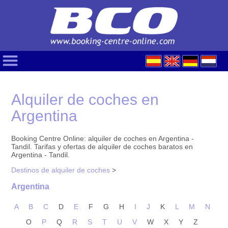
Alquiler de coches en
Argentina
Booking Centre Online: alquiler de coches en Argentina -
Tandil. Tarifas y ofertas de alquiler de coches baratos en
Argentina - Tandil.
Destinos de alquiler de coches
>
Argentina
A
B
C
D
E
F
G
H
I
J
K
L
M
N
O
P
Q
R
S
T
U
V
W
X
Y
Z