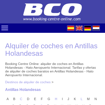
Alquiler de coches en Antillas
Holandesas
Booking Centre Online: alquiler de coches en Antillas
Holandesas - Hato Aeropuerto Internacional. Tarifas y ofertas
de alquiler de coches baratos en Antillas Holandesas - Hato
Aeropuerto Internacional.
Destinos de alquiler de coches
>
Antillas Holandesas
A
B
C
D
E
F
G
H
I
J
K
L
M
N