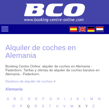
Alquiler de coches en
Alemania
Booking Centre Online: alquiler de coches en Alemania -
Paderborn. Tarifas y ofertas de alquiler de coches baratos en
Alemania - Paderborn.
Destinos de alquiler de coches
>
Alemania
A
B
C
D
E
F
G
H
I
J
K
L
M
N
O
P
Q
R
S
T
U
V
W
X
Y
Z