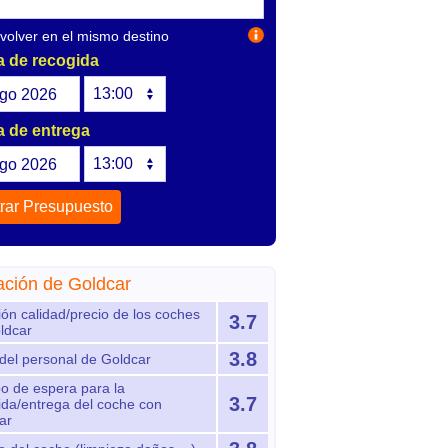
olver en el mismo destino
 de recogida
go
2026
 de entrega
go
2026
ación de Goldcar
ión calidad/precio de los coches
3.7
ldcar
3.8
 del personal de Goldcar
o de espera para la
3.7
ida/entrega del coche con
ar