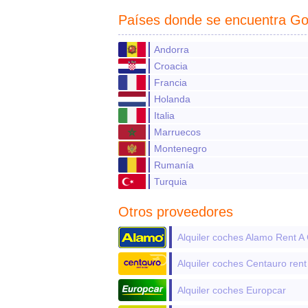
Países donde se encuentra Go
Andorra
Croacia
Francia
Holanda
Italia
Marruecos
Montenegro
Rumanía
Turquia
Otros proveedores
Alquiler coches Alamo Rent A
Alquiler coches Europcar