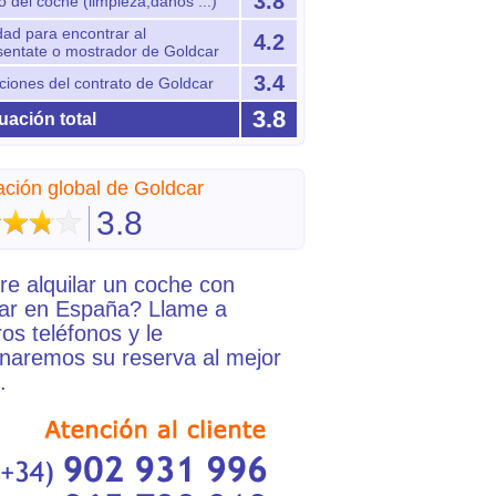
3.8
 del coche (limpieza,daños ...)
dad para encontrar al
4.2
sentate o mostrador de Goldcar
3.4
ciones del contrato de Goldcar
3.8
uación total
ación global de Goldcar
3.8
re alquilar un coche con
ar en España? Llame a
os teléfonos y le
onaremos su reserva al mejor
.