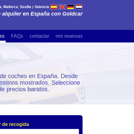
a
,
Mallorca
,
Sevilla
y
Valencia
 alquiler en España con Goldcar
es
FAQs
contactar
mis reservas
ler de coches en España. Desde
destinos mostrados. Seleccione
de precios baratos.
 de recogida