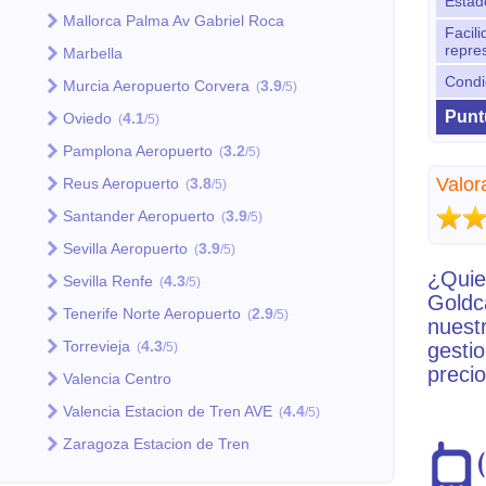
Estado
Mallorca Palma Av Gabriel Roca
Facili
repre
Marbella
Condi
Murcia Aeropuerto Corvera
3.9
(
/5)
Punt
Oviedo
4.1
(
/5)
Pamplona Aeropuerto
3.2
(
/5)
Valor
Reus Aeropuerto
3.8
(
/5)
Santander Aeropuerto
3.9
(
/5)
Sevilla Aeropuerto
3.9
(
/5)
¿Quie
Sevilla Renfe
4.3
(
/5)
Goldc
Tenerife Norte Aeropuerto
2.9
(
/5)
nuestr
Torrevieja
4.3
gesti
(
/5)
precio
Valencia Centro
Valencia Estacion de Tren AVE
4.4
(
/5)
Zaragoza Estacion de Tren