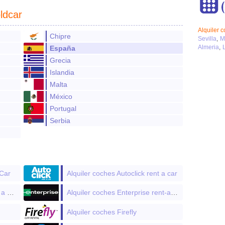
ldcar
Alquiler 
Chipre
Sevilla
M
Almeria
España
Grecia
Islandia
Malta
México
Portugal
Serbia
 Car
Alquiler coches Autoclick rent a car
Alquiler coches Centauro rent a car
Alquiler coches Enterprise rent-a-car
Alquiler coches Firefly