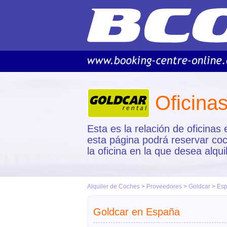
Oficina
Esta es la relación de oficina
esta página podrá reservar coc
la oficina en la que desea alqu
Alquiler de Coches
>
Proveedores
>
Goldcar
>
Es
Goldcar en España