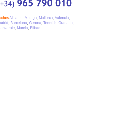
coches
Alicante
Malaga
Mallorca
Valencia
adrid
Barcelona
Gerona
Tenerife
Granada
Lanzarote
Murcia
Bilbao