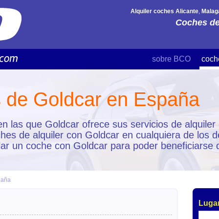
Alquiler coches Alicante
,
Malag
Coches de
sobre BCO
coch
s de Goldcar en España
s en las que Goldcar ofrece sus servicios de alqui
hes de alquiler con Goldcar en cualquiera de los 
ilar un coche con Goldcar para poder beneficiarse 
paña
Lugar