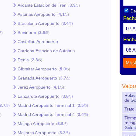
Alicante Estacion de Tren
3.9
(
/5)
Dev
Asturias Aeropuerto
4.1
(
/5)
Fecha
Barcelona Aeropuerto
3.4
(
/5)
07
A
Benidorm
3.8
5)
(
/5)
Fecha
Castellon Aeropuerto
08
A
Cordoba Estacion de Autobus
Denia
2.3
(
/5)
Gibraltar Aeropuerto
5.0
(
/5)
Granada Aeropuerto
3.7
(
/5)
Valor
Jerez Aeropuerto
4.1
(
/5)
Relac
Lanzarote Aeropuerto
3.6
(
/5)
de Go
3.7
Madrid Aeropuerto Terminal 1
3.5
/5)
(
/5)
Trato
Madrid Aeropuerto Terminal 4
3.4
5)
(
/5)
Tiemp
recog
Malaga Aeropuerto
3.6
(
/5)
Goldc
Mallorca Aeropuerto
3.2
(
/5)