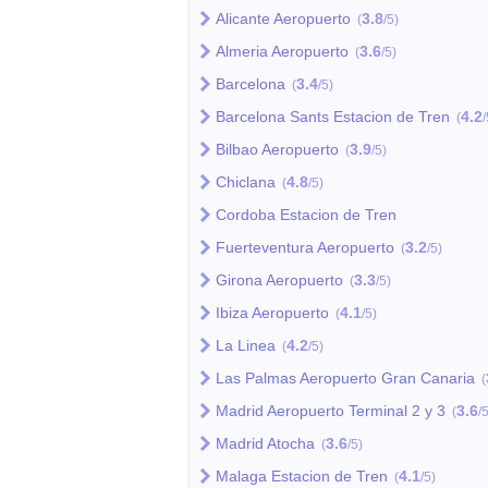
Alicante Aeropuerto
3.8
(
/5)
Almeria Aeropuerto
3.6
(
/5)
Barcelona
3.4
(
/5)
Barcelona Sants Estacion de Tren
4.2
(
/
Bilbao Aeropuerto
3.9
(
/5)
Chiclana
4.8
(
/5)
Cordoba Estacion de Tren
Fuerteventura Aeropuerto
3.2
(
/5)
Girona Aeropuerto
3.3
(
/5)
Ibiza Aeropuerto
4.1
(
/5)
La Linea
4.2
(
/5)
Las Palmas Aeropuerto Gran Canaria
(
Madrid Aeropuerto Terminal 2 y 3
3.6
(
/
Madrid Atocha
3.6
(
/5)
Malaga Estacion de Tren
4.1
(
/5)