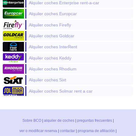
Alquiler coches Enterprise rent-a-car
Alquiler coches Europcar
Alquiler coches Firefly
Alquiler coches Goldcar
Alquiler coches InterRent
Alquiler coches Keddy
Alquiler coches Rhodium
Alquiler coches Sixt
Alquiler coches Solmar rent a car
Sobre BCO
|
alquiler de coches
|
preguntas frecuentes
|
ver o modificar reserva
|
contactar
|
programa de afiliación
|