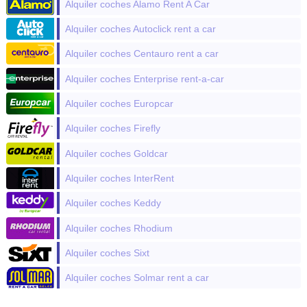
Alquiler coches Alamo Rent A Car
Alquiler coches Autoclick rent a car
Alquiler coches Centauro rent a car
Alquiler coches Enterprise rent-a-car
Alquiler coches Europcar
Alquiler coches Firefly
Alquiler coches Goldcar
Alquiler coches InterRent
Alquiler coches Keddy
Alquiler coches Rhodium
Alquiler coches Sixt
Alquiler coches Solmar rent a car