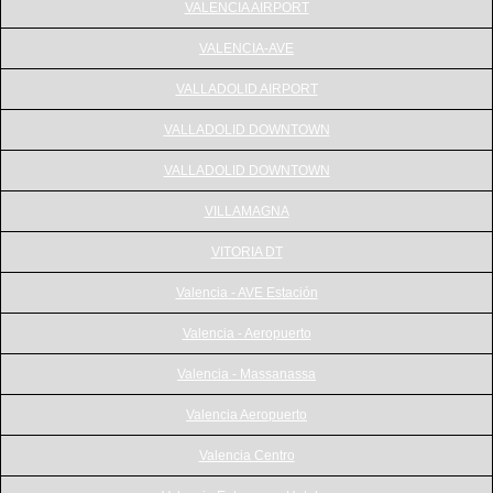
VALENCIA AIRPORT
VALENCIA-AVE
VALLADOLID AIRPORT
VALLADOLID DOWNTOWN
VALLADOLID DOWNTOWN
VILLAMAGNA
VITORIA DT
Valencia - AVE Estación
Valencia - Aeropuerto
Valencia - Massanassa
Valencia Aeropuerto
Valencia Centro