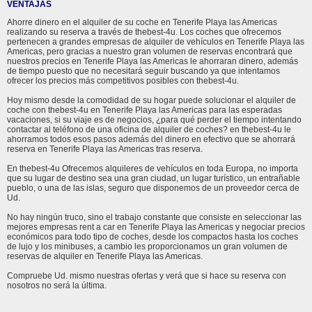
VENTAJAS
Ahorre dinero en el alquiler de su coche en Tenerife Playa las Americas
realizando su reserva a través de thebest-4u. Los coches que ofrecemos
pertenecen a grandes empresas de alquiler de vehículos en Tenerife Playa las
Americas, pero gracias a nuestro gran volumen de reservas encontrará que
nuestros precios en Tenerife Playa las Americas le ahorraran dinero, además
de tiempo puesto que no necesitará seguir buscando ya que intentamos
ofrecer los precios más competitivos posibles con thebest-4u.
Hoy mismo desde la comodidad de su hogar puede solucionar el alquiler de
coche con thebest-4u en Tenerife Playa las Americas para las esperadas
vacaciones, si su viaje es de negocios, ¿para qué perder el tiempo intentando
contactar al teléfono de una oficina de alquiler de coches? en thebest-4u le
ahorramos todos esos pasos además del dinero en efectivo que se ahorrará
reserva en Tenerife Playa las Americas tras reserva.
En thebest-4u Ofrecemos alquileres de vehículos en toda Europa, no importa
que su lugar de destino sea una gran ciudad, un lugar turístico, un entrañable
pueblo, o una de las islas, seguro que disponemos de un proveedor cerca de
Ud.
No hay ningún truco, sino el trabajo constante que consiste en seleccionar las
mejores empresas rent a car en Tenerife Playa las Americas y negociar precios
económicos para todo tipo de coches, desde los compactos hasta los coches
de lujo y los minibuses, a cambio les proporcionamos un gran volumen de
reservas de alquiler en Tenerife Playa las Americas.
Compruebe Ud. mismo nuestras ofertas y verá que si hace su reserva con
nosotros no será la última.