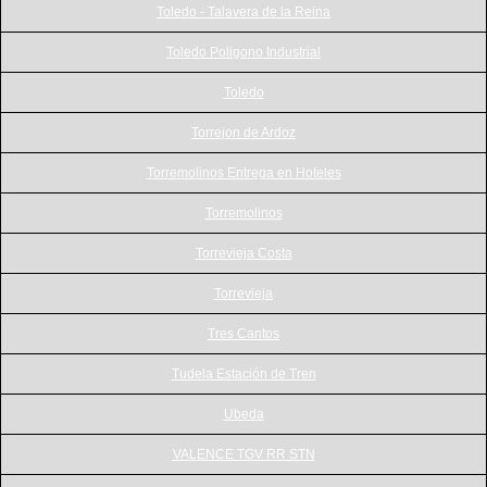
Toledo - Talavera de la Reina
Toledo Poligono Industrial
Toledo
Torrejon de Ardoz
Torremolinos Entrega en Hoteles
Torremolinos
Torrevieja Costa
Torrevieja
Tres Cantos
Tudela Estación de Tren
Ubeda
VALENCE TGV RR STN