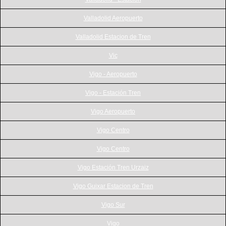
Valladolid Aeropuerto
Valladolid Estacion de Tren
Vic
Vigo - Aeropuerto
Vigo - Estación Tren
Vigo Aeropuerto
Vigo Centro
Vigo Centro
Vigo Estación Tren Urzaiz
Vigo Guixar Estacion de Tren
Vigo Sur
Vigo