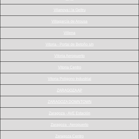
Vilanova i la Geltru
Villagarcía de Arousa
Villena
Vitoria - Portal de Betoño s/n
Vitoria Aeropuerto
Vitoria Centro
Vitoria Poligono Industrial
ZARAGOZA AP
ZARAGOZA DOWNTOWN
Zaragoza - AVE Estación
Zaragoza - Aeropuerto
Zaragoza Centro