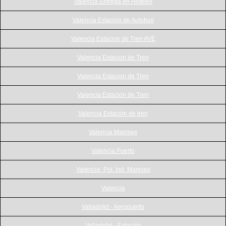
Valencia Entrega en Hoteles
Valencia Estacion de Autobus
Valencia Estacion de Tren AVE
Valencia Estacion de Tren
Valencia Estacion de Tren
Valencia Estacion de Tren
Valencia Estación de tren
Valencia Manises
Valencia Puerto
Valencia- Pol. Ind. Manises
Valencia
Valladolid - Aeropuerto
Valladolid - Estación