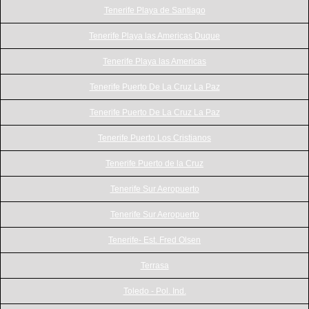
Tenerife Playa de Santiago
Tenerife Playa las Americas Duque
Tenerife Playa las Americas
Tenerife Puerto De La Cruz La Paz
Tenerife Puerto De La Cruz La Paz
Tenerife Puerto Los Cristianos
Tenerife Puerto de la Cruz
Tenerife Sur Aeropuerto
Tenerife Sur Aeropuerto
Tenerife- Est. Fred Olsen
Terrasa
Toledo - Pol. Ind.