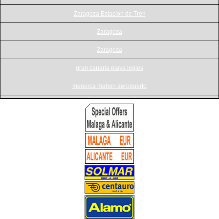
Zaragoza Estacion de Tren
Zaragoza
Zaragoza
gran canaria playa ingles
menorca mahon aeropuerto