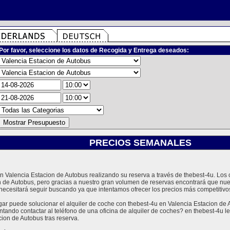
Por favor, seleccione los datos de Recogida y Entrega deseados:
PRECIOS SEMANALES
 en Valencia Estacion de Autobus realizando su reserva a través de thebest-4u. 
on de Autobus, pero gracias a nuestro gran volumen de reservas encontrará que nue
ecesitará seguir buscando ya que intentamos ofrecer los precios más competitivos
 puede solucionar el alquiler de coche con thebest-4u en Valencia Estacion de A
ntando contactar al teléfono de una oficina de alquiler de coches? en thebest-4u
ion de Autobus tras reserva.