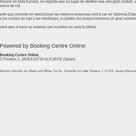
ículos en toda Europa, no importa que su lugar de destino sea una gran ciudad, un 
cerca de Ud.
tante que consiste en seleccionar las mejores empresas rent a car en Valencia Es
a los coches de lujo y los minibuses, a cambio les proporcionamos un gran volume
erá que si hace su reserva con nosotros no será la última.
Powered by Booking Centre Online:
Booking Centre Online
,
C/Thiviers 1, JAVEA 03730 ALICANTE (Spain)
info@booking-centre-online.com
Servicio ofrecido por Black and White Car SL. Domicilio en calle Thiviers, 1 1¼ P2, Javea (Alica