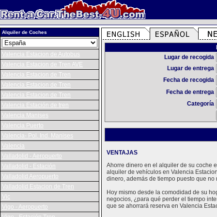
Alquiler de Coches
Valencia Estacion de Autobus
Lugar de recogida
Valencia Estacion de Tren AVE
Lugar de entrega
Valencia Estacion de Tren
Fecha de recogida
Valencia Estacion de Tren
Fecha de entrega
Valencia Estacion de Tren
Categoría
Valencia Estación de tren
Valencia Manises
Valencia Puerto
Valencia- Pol. Ind. Manises
Valencia
VENTAJAS
Valladolid - Aeropuerto
Ahorre dinero en el alquiler de su coche
Valladolid - Estación
alquiler de vehículos en Valencia Estaci
Valladolid Aeropuerto
dinero, además de tiempo puesto que no n
Valladolid Estacion de Tren
Hoy mismo desde la comodidad de su hogar
Vic
negocios, ¿para qué perder el tiempo inte
que se ahorrará reserva en Valencia Estac
Vigo - Aeropuerto