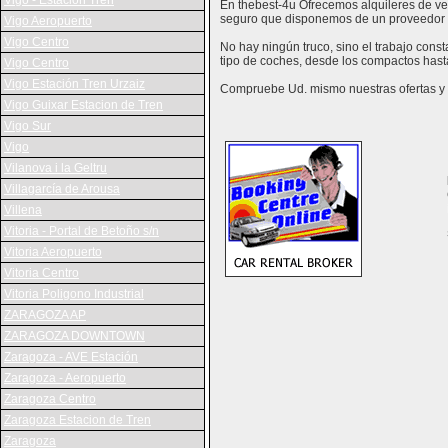
Vigo - Estación Tren
En thebest-4u Ofrecemos alquileres de veh
seguro que disponemos de un proveedor 
Vigo Aeropuerto
Vigo Centro
No hay ningún truco, sino el trabajo cons
tipo de coches, desde los compactos hast
Vigo Centro
Vigo Estación Tren Urzaiz
Compruebe Ud. mismo nuestras ofertas y v
Vigo Guixar Estacion de Tren
Vigo Sur
Vigo
Vilanova i la Geltru
Villagarcía de Arousa
Villena
Vitoria - Portal de Betoño s/n
Vitoria Aeropuerto
Vitoria Centro
Vitoria Poligono Industrial
ZARAGOZA AP
ZARAGOZA DOWNTOWN
Zaragoza - AVE Estación
Zaragoza - Aeropuerto
Zaragoza Centro
Zaragoza Estacion de Tren
Zaragoza