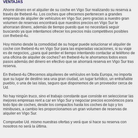
VENTAJAS
Ahorre dinero en el alquiler de su coche en Vigo Sur realizando su reserva a
través de thebest-4u. Los coches que ofrecemos pertenecen a grandes
empresas de alquiler de vehículos en Vigo Sur, pero gracias a nuestro gran
volumen de reservas encontrará que nuestros precios en Vigo Sur le
ahorraran dinero, además de tiempo puesto que no necesitará seguir
buscando ya que intentamos ofrecer los precios más competitivos posibles
con thebest-4u.
Hoy mismo desde la comodidad de su hogar puede solucionar el alquiler de
coche con thebest-4u en Vigo Sur para las esperadas vacaciones, si su viaje
es de negocios, ¿para qué perder el tiempo intentando contactar al teléfono de
una oficina de alquiler de coches? en thebest-4u le ahorramos todos esos
pasos además del dinero en efectivo que se ahorrará reserva en Vigo Sur tras
reserva.
En thebest-4u Ofrecemos alquileres de vehículos en toda Europa, no importa
que su lugar de destino sea una gran ciudad, un lugar turístico, un entrañable
pueblo, o una de las islas, seguro que disponemos de un proveedor cerca de
Ud.
No hay ningún truco, sino el trabajo constante que consiste en seleccionar las
mejores empresas rent a car en Vigo Sur y negociar precios económicos para
todo tipo de coches, desde los compactos hasta los coches de lujo y los
minibuses, a cambio les proporcionamos un gran volumen de reservas de
alquiler en Vigo Sur.
Compruebe Ud. mismo nuestras ofertas y verá que si hace su reserva con
nosotros no será la última.