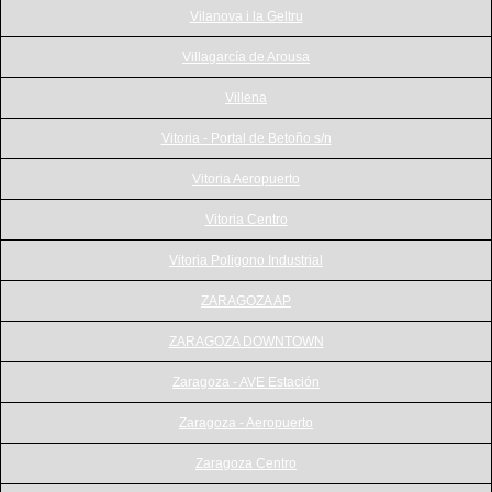
Vilanova i la Geltru
Villagarcía de Arousa
Villena
Vitoria - Portal de Betoño s/n
Vitoria Aeropuerto
Vitoria Centro
Vitoria Poligono Industrial
ZARAGOZA AP
ZARAGOZA DOWNTOWN
Zaragoza - AVE Estación
Zaragoza - Aeropuerto
Zaragoza Centro