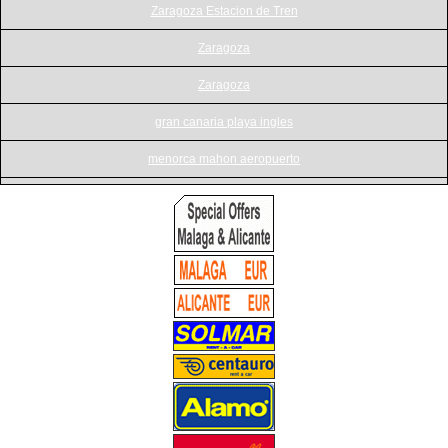
Zaragoza Estacion de Tren
Zaragoza
Zaragoza
gran canaria playa ingles
menorca mahon aeropuerto