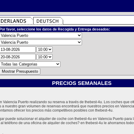
Por favor, seleccione los datos de Recogida y Entrega deseados:
PRECIOS SEMANALES
 en Valencia Puerto realizando su reserva a través de thebest-4u. Los coches que
as a nuestro gran volumen de reservas encontrará que nuestros precios en Valenci
entamos ofrecer los precios más competitivos posibles con thebest-4u.
 puede solucionar el alquiler de coche con thebest-4u en Valencia Puerto para l
 al teléfono de una oficina de alquiler de coches? en thebest-4u le ahorramos tod