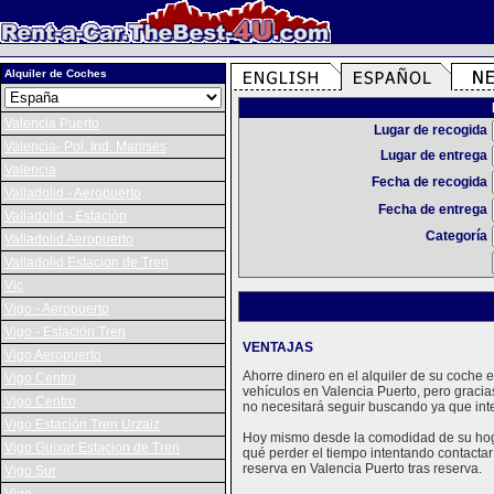
Alquiler de Coches
Valencia Puerto
Lugar de recogida
Valencia- Pol. Ind. Manises
Lugar de entrega
Valencia
Fecha de recogida
Valladolid - Aeropuerto
Fecha de entrega
Valladolid - Estación
Categoría
Valladolid Aeropuerto
Valladolid Estacion de Tren
Vic
Vigo - Aeropuerto
Vigo - Estación Tren
VENTAJAS
Vigo Aeropuerto
Ahorre dinero en el alquiler de su coche
Vigo Centro
vehículos en Valencia Puerto, pero graci
Vigo Centro
no necesitará seguir buscando ya que int
Vigo Estación Tren Urzaiz
Hoy mismo desde la comodidad de su hogar
Vigo Guixar Estacion de Tren
qué perder el tiempo intentando contactar
reserva en Valencia Puerto tras reserva.
Vigo Sur