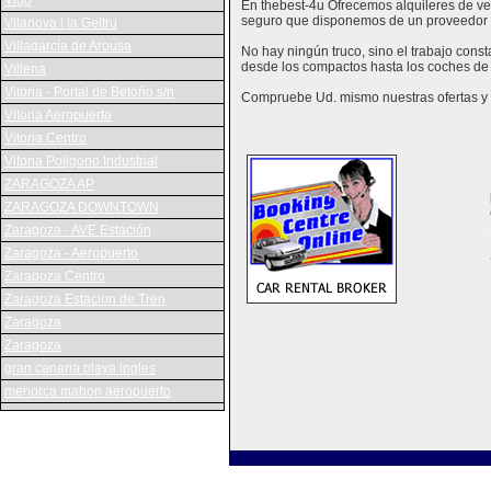
Vigo
En thebest-4u Ofrecemos alquileres de veh
seguro que disponemos de un proveedor 
Vilanova i la Geltru
Villagarcía de Arousa
No hay ningún truco, sino el trabajo cons
desde los compactos hasta los coches de 
Villena
Vitoria - Portal de Betoño s/n
Compruebe Ud. mismo nuestras ofertas y v
Vitoria Aeropuerto
Vitoria Centro
Vitoria Poligono Industrial
ZARAGOZA AP
ZARAGOZA DOWNTOWN
Zaragoza - AVE Estación
Zaragoza - Aeropuerto
Zaragoza Centro
Zaragoza Estacion de Tren
Zaragoza
Zaragoza
gran canaria playa ingles
menorca mahon aeropuerto