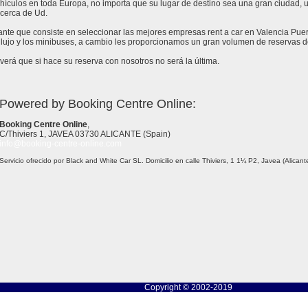
ículos en toda Europa, no importa que su lugar de destino sea una gran ciudad, un 
cerca de Ud.
tante que consiste en seleccionar las mejores empresas rent a car en Valencia Pue
lujo y los minibuses, a cambio les proporcionamos un gran volumen de reservas de
erá que si hace su reserva con nosotros no será la última.
Powered by Booking Centre Online:
Booking Centre Online
,
C/Thiviers 1, JAVEA 03730 ALICANTE (Spain)
info@booking-centre-online.com
Servicio ofrecido por Black and White Car SL. Domicilio en calle Thiviers, 1 1¼ P2, Javea (Alica
Copyright © 2002-2019