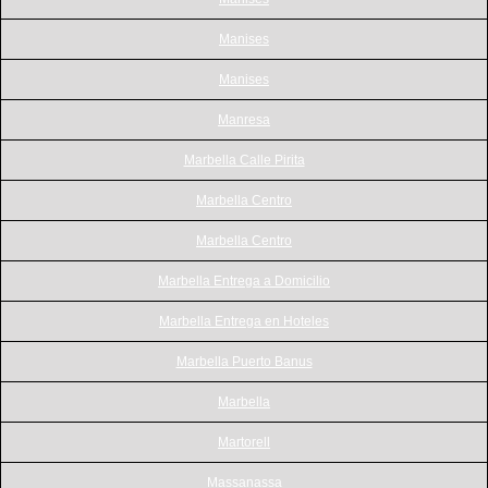
Manises
Manises
Manresa
Marbella Calle Pirita
Marbella Centro
Marbella Centro
Marbella Entrega a Domicilio
Marbella Entrega en Hoteles
Marbella Puerto Banus
Marbella
Martorell
Massanassa