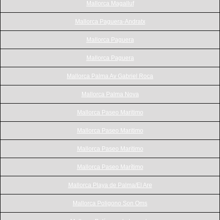
Mallorca Magalluf
Mallorca Paguera-Andratx
Mallorca Paguera
Mallorca Paguera
Mallorca Palma Av Gabriel Roca
Mallorca Palma Nova
Mallorca Paseo Maritimo
Mallorca Paseo Maritimo
Mallorca Paseo Maritimo
Mallorca Paseo Marítimo
Mallorca Playa de Palma/El Are
Mallorca Poligono Son Oms