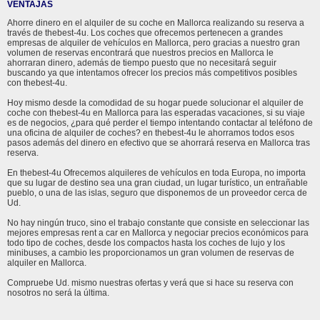
VENTAJAS
Ahorre dinero en el alquiler de su coche en Mallorca realizando su reserva a
través de thebest-4u. Los coches que ofrecemos pertenecen a grandes
empresas de alquiler de vehículos en Mallorca, pero gracias a nuestro gran
volumen de reservas encontrará que nuestros precios en Mallorca le
ahorraran dinero, además de tiempo puesto que no necesitará seguir
buscando ya que intentamos ofrecer los precios más competitivos posibles
con thebest-4u.
Hoy mismo desde la comodidad de su hogar puede solucionar el alquiler de
coche con thebest-4u en Mallorca para las esperadas vacaciones, si su viaje
es de negocios, ¿para qué perder el tiempo intentando contactar al teléfono de
una oficina de alquiler de coches? en thebest-4u le ahorramos todos esos
pasos además del dinero en efectivo que se ahorrará reserva en Mallorca tras
reserva.
En thebest-4u Ofrecemos alquileres de vehículos en toda Europa, no importa
que su lugar de destino sea una gran ciudad, un lugar turístico, un entrañable
pueblo, o una de las islas, seguro que disponemos de un proveedor cerca de
Ud.
No hay ningún truco, sino el trabajo constante que consiste en seleccionar las
mejores empresas rent a car en Mallorca y negociar precios económicos para
todo tipo de coches, desde los compactos hasta los coches de lujo y los
minibuses, a cambio les proporcionamos un gran volumen de reservas de
alquiler en Mallorca.
Compruebe Ud. mismo nuestras ofertas y verá que si hace su reserva con
nosotros no será la última.