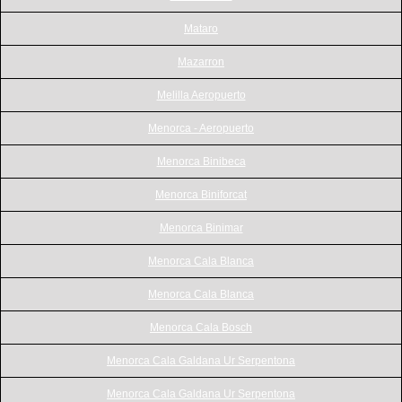
Mataro
Mazarron
Melilla Aeropuerto
Menorca - Aeropuerto
Menorca Binibeca
Menorca Biniforcat
Menorca Binimar
Menorca Cala Blanca
Menorca Cala Blanca
Menorca Cala Bosch
Menorca Cala Galdana Ur Serpentona
Menorca Cala Galdana Ur Serpentona