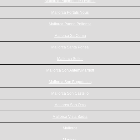
Mallorca Polígono de Levante
Mallorca Portals Nous
Mallorca Puerto Pollensa
Mallorca Sa Coma
Mallorca Santa Ponsa
Mallorca Soller
Mallorca Son Antem/Marriott
Mallorca Son Bugadellas
Mallorca Son Castello
Mallorca Son Oms
Mallorca Vista Badia
Mallorca
Manises