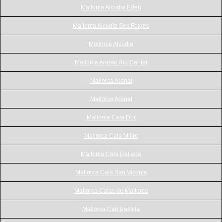
Mallorca Alcudia Eden
Mallorca Alcudia Ses Fotges
Mallorca Alcudia
Mallorca Arenal Riu Center
Mallorca Arenal
Mallorca Arenal
Mallorca Cala Dor
Mallorca Cala Millor
Mallorca Cala Ratjada
Mallorca Cala San Vicente
Mallorca Calas de Mallorca
Mallorca Can Pastilla