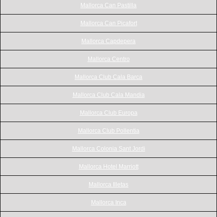
Mallorca Can Pastilla
Mallorca Can Picafort
Mallorca Capdepera
Mallorca Centro
Mallorca Club Cala Barca
Mallorca Club Cala Mandia
Mallorca Club Europa
Mallorca Club Pollentia
Mallorca Colonia Sant Jordi
Mallorca Hotel Marriott
Mallorca Illetas
Mallorca Inca