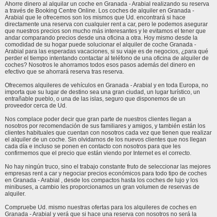
Ahorre dinero al alquilar un coche en Granada - Arabial realizando su reserva
a través de Booking Centre Online. Los coches de alquiler en Granada -
Arabial que le ofrecemos son los mismos que Ud. encontrará si hace
directamente una reserva con cualquier rent a car, pero le podemos asegurar
que nuestros precios son mucho más interesantes y le evitamos el tener que
andar comparando precios desde una oficina a otra. Hoy mismo desde la
comodidad de su hogar puede solucionar el alquiler de coche Granada -
Arabial para las esperadas vacaciones, si su viaje es de negocios, ¿para qué
perder el tiempo intentando contactar al teléfono de una oficina de alquiler de
coches? Nosotros le ahorramos todos esos pasos además del dinero en
efectivo que se ahorrará reserva tras reserva.
Ofrecemos alquileres de vehículos en Granada - Arabial y en toda Europa, no
importa que su lugar de destino sea una gran ciudad, un lugar turístico, un
entrañable pueblo, o una de las islas, seguro que disponemos de un
proveedor cerca de Ud.
Nos complace poder decir que gran parte de nuestros clientes llegan a
nosotros por recomendación de sus familiares y amigos, y también están los
clientes habituales que cuentan con nosotros cada vez que tienen que realizar
el alquiler de un coche. Sin olvidarnos de los nuevos clientes que nos llegan
cada día e incluso se ponen en contacto con nosotros para que les
confirmemos que el precio que están viendo por Internet es el correcto.
No hay ningún truco, sino el trabajo constante fruto de seleccionar las mejores
empresas rent a car y negociar precios económicos para todo tipo de coches
en Granada - Arabial , desde los compactos hasta los coches de lujo y los
minibuses, a cambio les proporcionamos un gran volumen de reservas de
alquiler.
Compruebe Ud. mismo nuestras ofertas para los alquileres de coches en
Granada - Arabial y verá que si hace una reserva con nosotros no será la