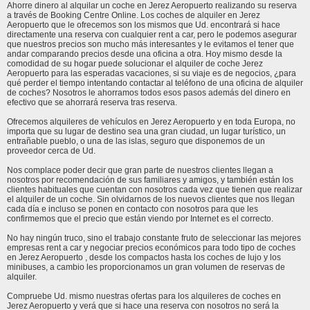
Ahorre dinero al alquilar un coche en Jerez Aeropuerto realizando su reserva
a través de Booking Centre Online. Los coches de alquiler en Jerez
Aeropuerto que le ofrecemos son los mismos que Ud. encontrará si hace
directamente una reserva con cualquier rent a car, pero le podemos asegurar
que nuestros precios son mucho más interesantes y le evitamos el tener que
andar comparando precios desde una oficina a otra. Hoy mismo desde la
comodidad de su hogar puede solucionar el alquiler de coche Jerez
Aeropuerto para las esperadas vacaciones, si su viaje es de negocios, ¿para
qué perder el tiempo intentando contactar al teléfono de una oficina de alquiler
de coches? Nosotros le ahorramos todos esos pasos además del dinero en
efectivo que se ahorrará reserva tras reserva.
Ofrecemos alquileres de vehículos en Jerez Aeropuerto y en toda Europa, no
importa que su lugar de destino sea una gran ciudad, un lugar turístico, un
entrañable pueblo, o una de las islas, seguro que disponemos de un
proveedor cerca de Ud.
Nos complace poder decir que gran parte de nuestros clientes llegan a
nosotros por recomendación de sus familiares y amigos, y también están los
clientes habituales que cuentan con nosotros cada vez que tienen que realizar
el alquiler de un coche. Sin olvidarnos de los nuevos clientes que nos llegan
cada día e incluso se ponen en contacto con nosotros para que les
confirmemos que el precio que están viendo por Internet es el correcto.
No hay ningún truco, sino el trabajo constante fruto de seleccionar las mejores
empresas rent a car y negociar precios económicos para todo tipo de coches
en Jerez Aeropuerto , desde los compactos hasta los coches de lujo y los
minibuses, a cambio les proporcionamos un gran volumen de reservas de
alquiler.
Compruebe Ud. mismo nuestras ofertas para los alquileres de coches en
Jerez Aeropuerto y verá que si hace una reserva con nosotros no será la