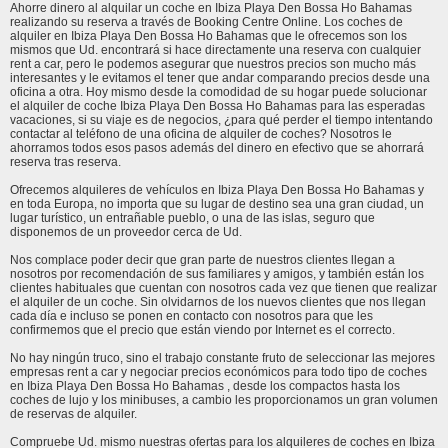
Ahorre dinero al alquilar un coche en Ibiza Playa Den Bossa Ho Bahamas
realizando su reserva a través de Booking Centre Online. Los coches de
alquiler en Ibiza Playa Den Bossa Ho Bahamas que le ofrecemos son los
mismos que Ud. encontrará si hace directamente una reserva con cualquier
rent a car, pero le podemos asegurar que nuestros precios son mucho más
interesantes y le evitamos el tener que andar comparando precios desde una
oficina a otra. Hoy mismo desde la comodidad de su hogar puede solucionar
el alquiler de coche Ibiza Playa Den Bossa Ho Bahamas para las esperadas
vacaciones, si su viaje es de negocios, ¿para qué perder el tiempo intentando
contactar al teléfono de una oficina de alquiler de coches? Nosotros le
ahorramos todos esos pasos además del dinero en efectivo que se ahorrará
reserva tras reserva.
Ofrecemos alquileres de vehículos en Ibiza Playa Den Bossa Ho Bahamas y
en toda Europa, no importa que su lugar de destino sea una gran ciudad, un
lugar turístico, un entrañable pueblo, o una de las islas, seguro que
disponemos de un proveedor cerca de Ud.
Nos complace poder decir que gran parte de nuestros clientes llegan a
nosotros por recomendación de sus familiares y amigos, y también están los
clientes habituales que cuentan con nosotros cada vez que tienen que realizar
el alquiler de un coche. Sin olvidarnos de los nuevos clientes que nos llegan
cada día e incluso se ponen en contacto con nosotros para que les
confirmemos que el precio que están viendo por Internet es el correcto.
No hay ningún truco, sino el trabajo constante fruto de seleccionar las mejores
empresas rent a car y negociar precios económicos para todo tipo de coches
en Ibiza Playa Den Bossa Ho Bahamas , desde los compactos hasta los
coches de lujo y los minibuses, a cambio les proporcionamos un gran volumen
de reservas de alquiler.
Compruebe Ud. mismo nuestras ofertas para los alquileres de coches en Ibiza