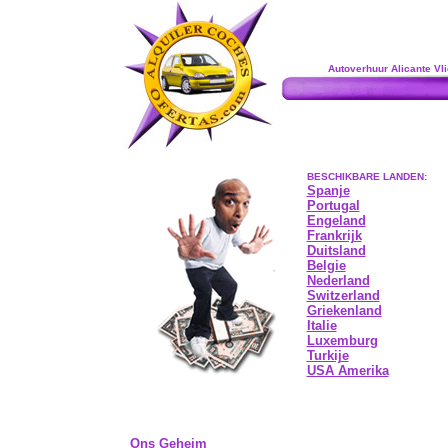
Autoverhuur Alicante Vl
BESCHIKBARE LANDEN:
Spanje
Portugal
Engeland
Frankrijk
Duitsland
Belgie
Nederland
Switzerland
Griekenland
Italie
Luxemburg
Turkije
USA Amerika
Ons Geheim