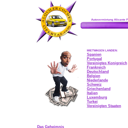
Autovermietung Alicante 
MIETWAGEN LANDEN:
Spanien
Portugal
Vereinigtes Konigreich
Frankreich
Deutschland
Belgien
Niederlande
Schweiz
Griechenland
Italien
Luxemburg
Turkei
Vereinigten Staaten
Das Geheimnis